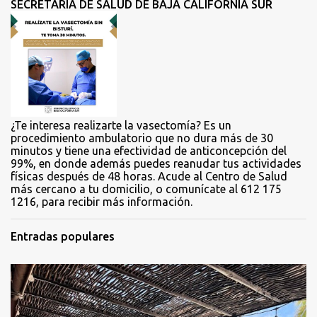
SECRETARÍA DE SALUD DE BAJA CALIFORNIA SUR
a
r
i
o
s
¿Te interesa realizarte la vasectomía? Es un
procedimiento ambulatorio que no dura más de 30
minutos y tiene una efectividad de anticoncepción del
99%, en donde además puedes reanudar tus actividades
físicas después de 48 horas. Acude al Centro de Salud
más cercano a tu domicilio, o comunícate al 612 175
1216, para recibir más información.
Entradas populares