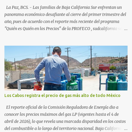
54%. "Estamos viendo un fenómeno de diversificación. Ya no solo
La Paz, BCS. - Las familias de Baja California Sur enfrentan un
vienen por el lujo de Los Cabos, sino por la aut...
panorama económico desafiante al cierre del primer trimestre del
año, pues de acuerdo con el reporte más reciente del programa
"Quién es Quién en los Precios" de la PROFECO , sudcalifornia se
consolidó como la tercera entidad con el costo de vida más elevado
en cuanto a productos de primera necesidad a nivel nacional. Los
datos correspondientes al cierre de marzo y la primera semana de
abril revelan que adquirir el paquete de los 24 productos
esenciales alcanzó un precio de 942.50 pesos en la ciudad de La Paz
. Este monto fue detectado específicamente en el establecimiento
Bodega Aurrera ubicado en el fraccionamiento Camino Real,
superando la barrera de los 910 pesos establecida como meta por
el gobierno federal en el Paquete Contra la Inflación y la Carestía
Los Cabos registra el precio de gas más alto de todo México
(PACIC). Dentro del análisis por zonas geográficas, la entidad se
ubica en la región Centro-Norte , que comparte con estados como
El reporte oficial de la Comisión Reguladora de Energía dio a
Aguascaliente...
conocer los precios máximos del gas LP (vigentes hasta el 4 de
abril de 2026), lo que revela una marcada disparidad en los costos
del combustible a lo largo del territorio nacional. Baja California