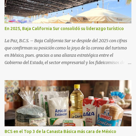
En 2025, Baja California Sur consolidó su liderazgo turístico
La Paz, B.C.S. – Baja California Sur se despide del 2025 con cifras
que confirman su posición como la joya de la corona del turismo
en México, pues. gracias a una alianza estratégica entre el
Gobierno del Estado, el sector empresarial y los fideicomisos de
promoción, la entidad proyecta un cierre de año marcado por una
ocupación hotelera robusta, una conectividad aérea en ascenso y
una derrama económica sin precedentes. Las proyecciones para
este periodo vacacional son optimistas, con un promedio estatal
que supera el 70% . Sin embargo, la sorpresa del año la ha dado el
norte del estado. Comondú encabeza las expectativas con un
impresionante 89% de ocupación, impulsado por el interés
creciente en el turismo de naturaleza. Le siguen destinos
consolidados y emergentes: Los Cabos: 72% promedio (esperando
BCS en el Top 3 de la Canasta Básica más cara de México
picos del 79% en Año Nuevo). La Paz: 66%. Loreto: 58%. Mulegé: