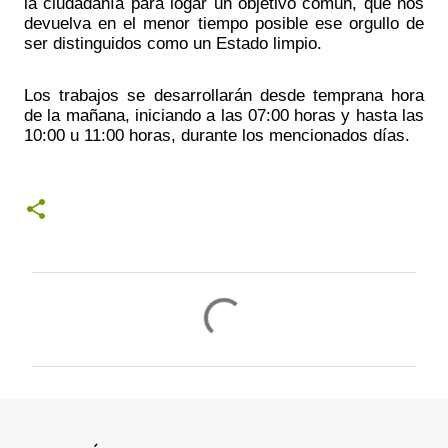
la ciudadanía para logar un objetivo común, que nos 
devuelva en el menor tiempo posible ese orgullo de 
ser distinguidos como un Estado limpio.
Los trabajos se desarrollarán desde temprana hora 
de la mañana, iniciando a las 07:00 horas y hasta las 
10:00 u 11:00 horas, durante los mencionados días.
C
o
m
e
n
t