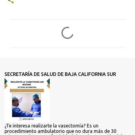
C
o
m
e
n
t
SECRETARÍA DE SALUD DE BAJA CALIFORNIA SUR
a
r
i
o
s
¿Te interesa realizarte la vasectomía? Es un
procedimiento ambulatorio que no dura más de 30