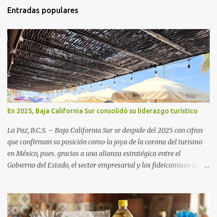
Entradas populares
En 2025, Baja California Sur consolidó su liderazgo turístico
La Paz, B.C.S. – Baja California Sur se despide del 2025 con cifras
que confirman su posición como la joya de la corona del turismo
en México, pues. gracias a una alianza estratégica entre el
Gobierno del Estado, el sector empresarial y los fideicomisos de
promoción, la entidad proyecta un cierre de año marcado por una
ocupación hotelera robusta, una conectividad aérea en ascenso y
una derrama económica sin precedentes. Las proyecciones para
este periodo vacacional son optimistas, con un promedio estatal