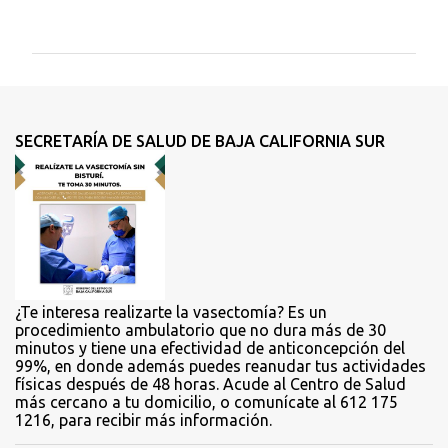
o
m
e
n
t
SECRETARÍA DE SALUD DE BAJA CALIFORNIA SUR
a
r
i
o
s
¿Te interesa realizarte la vasectomía? Es un
procedimiento ambulatorio que no dura más de 30
minutos y tiene una efectividad de anticoncepción del
99%, en donde además puedes reanudar tus actividades
físicas después de 48 horas. Acude al Centro de Salud
más cercano a tu domicilio, o comunícate al 612 175
1216, para recibir más información.