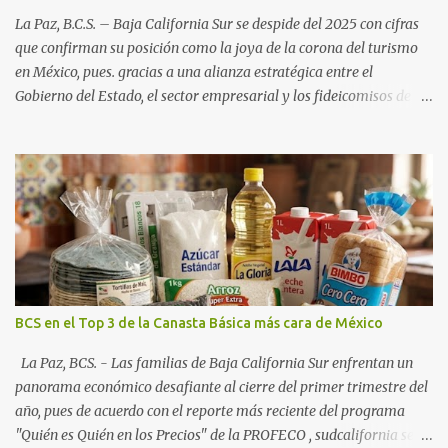
La Paz, B.C.S. – Baja California Sur se despide del 2025 con cifras
que confirman su posición como la joya de la corona del turismo
en México, pues. gracias a una alianza estratégica entre el
Gobierno del Estado, el sector empresarial y los fideicomisos de
promoción, la entidad proyecta un cierre de año marcado por una
ocupación hotelera robusta, una conectividad aérea en ascenso y
una derrama económica sin precedentes. Las proyecciones para
este periodo vacacional son optimistas, con un promedio estatal
que supera el 70% . Sin embargo, la sorpresa del año la ha dado el
norte del estado. Comondú encabeza las expectativas con un
impresionante 89% de ocupación, impulsado por el interés
creciente en el turismo de naturaleza. Le siguen destinos
consolidados y emergentes: Los Cabos: 72% promedio (esperando
BCS en el Top 3 de la Canasta Básica más cara de México
picos del 79% en Año Nuevo). La Paz: 66%. Loreto: 58%. Mulegé:
54%. "Estamos viendo un fenómeno de diversificación. Ya no solo
La Paz, BCS. - Las familias de Baja California Sur enfrentan un
vienen por el lujo de Los Cabos, sino por la aut...
panorama económico desafiante al cierre del primer trimestre del
año, pues de acuerdo con el reporte más reciente del programa
"Quién es Quién en los Precios" de la PROFECO , sudcalifornia se