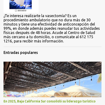
s
¿Te interesa realizarte la vasectomía? Es un
procedimiento ambulatorio que no dura más de 30
minutos y tiene una efectividad de anticoncepción del
99%, en donde además puedes reanudar tus actividades
físicas después de 48 horas. Acude al Centro de Salud
más cercano a tu domicilio, o comunícate al 612 175
1216, para recibir más información.
Entradas populares
En 2025, Baja California Sur consolidó su liderazgo turístico