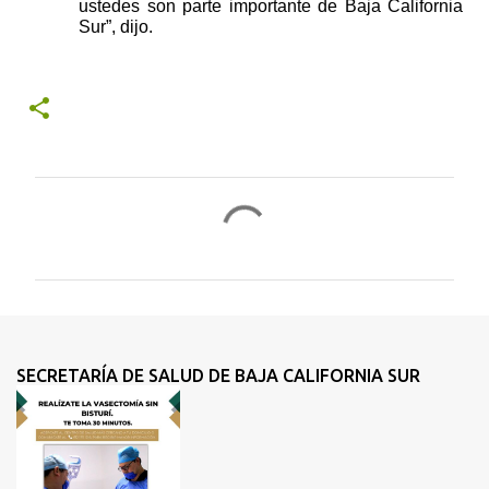
ustedes son parte importante de Baja California 
Sur”, dijo.
C
o
m
e
n
t
SECRETARÍA DE SALUD DE BAJA CALIFORNIA SUR
a
r
i
o