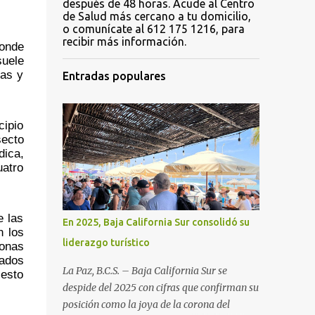
después de 48 horas. Acude al Centro
de Salud más cercano a tu domicilio,
o comunícate al 612 175 1216, para
recibir más información.
onde 
uele 
as y 
Entradas populares
ipio 
ecto 
ica, 
atro 
 las 
En 2025, Baja California Sur consolidó su
 los 
liderazgo turístico
onas 
ados 
La Paz, B.C.S. – Baja California Sur se
esto 
despide del 2025 con cifras que confirman su
posición como la joya de la corona del