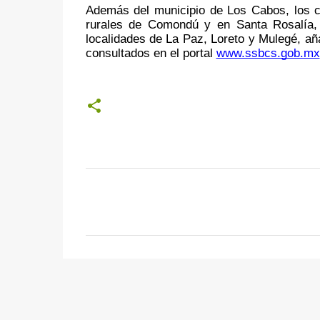
Además del municipio de Los Cabos, los c
rurales de Comondú y en Santa Rosalía, 
localidades de La Paz, Loreto y Mulegé, aña
consultados en el portal 
www.ssbcs.gob.mx
C
o
m
e
n
t
a