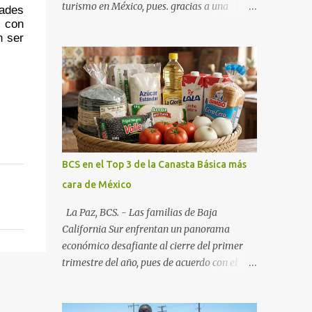
turismo en México, pues. gracias a una
ades 
 con 
alianza estratégica entre el Gobierno del
 ser 
Estado, el sector empresarial y los
fideicomisos de promoción, la entidad
proyecta un cierre de año marcado por una
ocupación hotelera robusta, una
conectividad aérea en ascenso y una
derrama económica sin precedentes. Las
proyecciones para este periodo vacacional
son optimistas, con un promedio estatal que
BCS en el Top 3 de la Canasta Básica más
supera el 70% . Sin embargo, la sorpresa del
cara de México
año la ha dado el norte del estado. Comondú
encabeza las expectativas con un
La Paz, BCS. - Las familias de Baja
impresionante 89% de ocupación,
California Sur enfrentan un panorama
impulsado por el interés creciente en el
económico desafiante al cierre del primer
turismo de naturaleza. Le siguen destinos
trimestre del año, pues de acuerdo con el
consolidados y emergentes: Los Cabos: 72%
reporte más reciente del programa "Quién
promedio (esperando picos del 79% en Año
es Quién en los Precios" de la PROFECO ,
Nuevo). La Paz: 66%. Loreto: 58%. Mulegé: