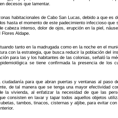
 en decesos que lamentar.
zonas habitacionales de Cabo San Lucas, debido a que es d
os hasta el momento de este padecimiento infeccioso que s
e cabeza intenso, dolor de ojos, erupción en la piel, náuse
l Flores Aldape. 
tuando tanto en la madrugada como en la noche en el munic
ra con la estrategia, que busca reducir la población del ins
ción para las y los habitantes de las colonias, señaló la méd
epidemiológica se tiene confirmada la presencia de los cu
la ciudadanía para que abran puertas y ventanas al paso de
nte, de tal manera que se tenga una mayor efectividad con
e la vivienda, al enfatizar la necesidad de que las pers
ue consisten en lavar y tapar todos aquellos objetos utiliz
betas, tambos, tinacos, cisternas y aljibe, para evitar con 
nterior.