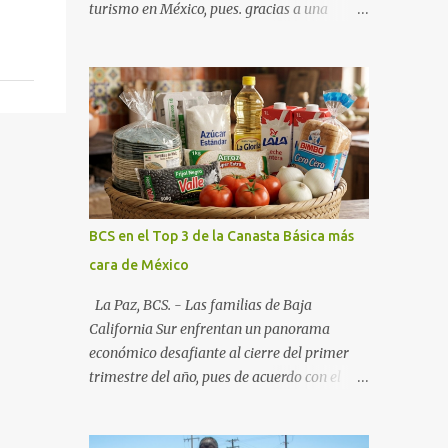
turismo en México, pues. gracias a una
alianza estratégica entre el Gobierno del
Estado, el sector empresarial y los
fideicomisos de promoción, la entidad
proyecta un cierre de año marcado por una
ocupación hotelera robusta, una
conectividad aérea en ascenso y una
derrama económica sin precedentes. Las
proyecciones para este periodo vacacional
son optimistas, con un promedio estatal que
BCS en el Top 3 de la Canasta Básica más
supera el 70% . Sin embargo, la sorpresa del
cara de México
año la ha dado el norte del estado. Comondú
encabeza las expectativas con un
La Paz, BCS. - Las familias de Baja
impresionante 89% de ocupación,
California Sur enfrentan un panorama
impulsado por el interés creciente en el
económico desafiante al cierre del primer
turismo de naturaleza. Le siguen destinos
trimestre del año, pues de acuerdo con el
consolidados y emergentes: Los Cabos: 72%
reporte más reciente del programa "Quién
promedio (esperando picos del 79% en Año
es Quién en los Precios" de la PROFECO ,
Nuevo). La Paz: 66%. Loreto: 58%. Mulegé: