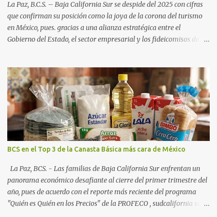
La Paz, B.C.S. – Baja California Sur se despide del 2025 con cifras
que confirman su posición como la joya de la corona del turismo
en México, pues. gracias a una alianza estratégica entre el
Gobierno del Estado, el sector empresarial y los fideicomisos de
promoción, la entidad proyecta un cierre de año marcado por una
ocupación hotelera robusta, una conectividad aérea en ascenso y
una derrama económica sin precedentes. Las proyecciones para
este periodo vacacional son optimistas, con un promedio estatal
que supera el 70% . Sin embargo, la sorpresa del año la ha dado el
norte del estado. Comondú encabeza las expectativas con un
impresionante 89% de ocupación, impulsado por el interés
creciente en el turismo de naturaleza. Le siguen destinos
consolidados y emergentes: Los Cabos: 72% promedio (esperando
BCS en el Top 3 de la Canasta Básica más cara de México
picos del 79% en Año Nuevo). La Paz: 66%. Loreto: 58%. Mulegé:
54%. "Estamos viendo un fenómeno de diversificación. Ya no solo
La Paz, BCS. - Las familias de Baja California Sur enfrentan un
vienen por el lujo de Los Cabos, sino por la aut...
panorama económico desafiante al cierre del primer trimestre del
año, pues de acuerdo con el reporte más reciente del programa
"Quién es Quién en los Precios" de la PROFECO , sudcalifornia se
consolidó como la tercera entidad con el costo de vida más elevado