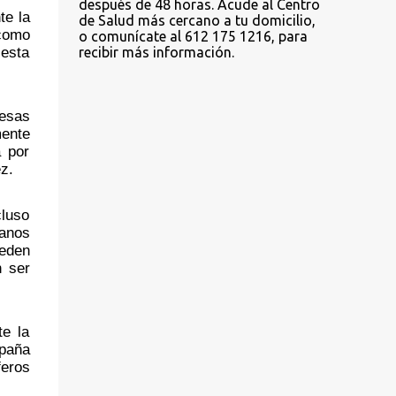
después de 48 horas. Acude al Centro
e la 
de Salud más cercano a tu domicilio,
como 
o comunícate al 612 175 1216, para
esta 
recibir más información.
esas 
ente 
 por 
z. 
luso 
anos 
den 
 ser 
e la 
paña 
ros 