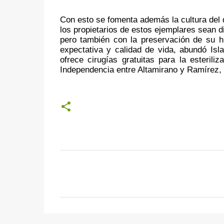
Con esto se fomenta además la cultura del 
los propietarios de estos ejemplares sean di
pero también con la preservación de su h
expectativa y calidad de vida, abundó Isla
ofrece cirugías gratuitas para la esterili
Independencia entre Altamirano y Ramírez, 
C
o
m
e
n