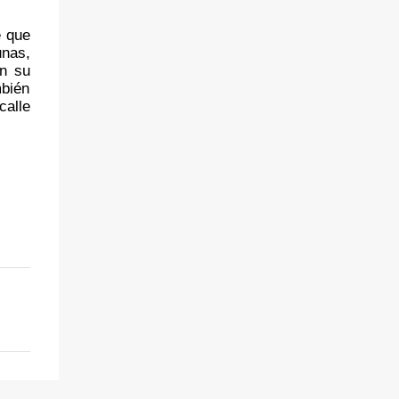
 que 
nas, 
n su 
bién 
alle 