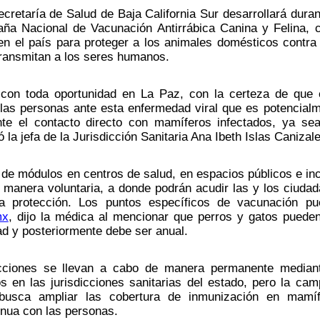
retaría de Salud de Baja California Sur desarrollará durant
a Nacional de Vacunación Antirrábica Canina y Felina, 
n el país para proteger a los animales domésticos contra 
ransmitan a los seres humanos. 
á con toda oportunidad en La Paz, con la certeza de que 
las personas ante esta enfermedad viral que es potencialm
te el contacto directo con mamíferos infectados, ya sea
 la jefa de la Jurisdicción Sanitaria Ana Ibeth Islas Canizale
 de módulos en centros de salud, en espacios públicos e inc
e manera voluntaria, a donde podrán acudir las y los ciudad
 protección. Los puntos específicos de vacunación pue
mx
, dijo la médica al mencionar que perros y gatos pueden
d y posteriormente debe ser anual.  
cciones se llevan a cabo de manera permanente mediant
os en las jurisdicciones sanitarias del estado, pero la cam
 busca ampliar las cobertura de inmunización en mamífe
inua con las personas.