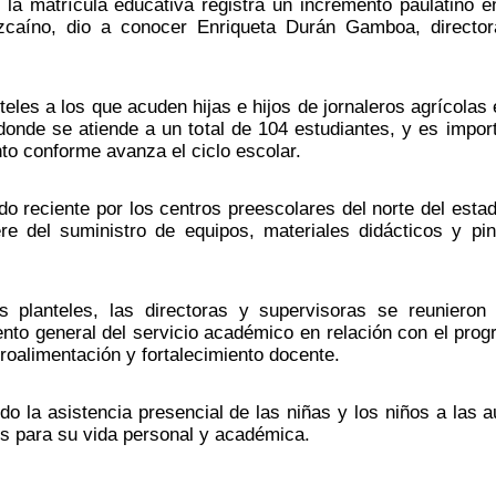
a matrícula educativa registra un incremento paulatino en
zcaíno, dio a conocer Enriqueta Durán Gamboa, director
les a los que acuden hijas e hijos de jornaleros agrícolas e
onde se atiende a un total de 104 estudiantes, y es import
to conforme avanza el ciclo escolar.
reciente por los centros preescolares del norte del estad
e del suministro de equipos, materiales didácticos y pint
os planteles, las directoras y supervisoras se reunieron 
ento general del servicio académico en relación con el prog
troalimentación y fortalecimiento docente.
 la asistencia presencial de las niñas y los niños a las au
s para su vida personal y académica.