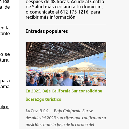
 los 
después de 48 horas. Acude al Centro
a de 
de Salud más cercano a tu domicilio,
o comunícate al 612 175 1216, para
recibir más información.
n la 
Entradas populares
ante 
o se 
ura, 
para 
rama 
En 2025, Baja California Sur consolidó su
liderazgo turístico
las, 
La Paz, B.C.S. – Baja California Sur se
despide del 2025 con cifras que confirman su
posición como la joya de la corona del