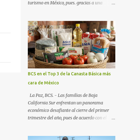
turismo en México, pues. gracias a una
alianza estratégica entre el Gobierno del
Estado, el sector empresarial y los
fideicomisos de promoción, la entidad
proyecta un cierre de año marcado por una
ocupación hotelera robusta, una
conectividad aérea en ascenso y una
derrama económica sin precedentes. Las
proyecciones para este periodo vacacional
son optimistas, con un promedio estatal que
BCS en el Top 3 de la Canasta Básica más
supera el 70% . Sin embargo, la sorpresa del
cara de México
año la ha dado el norte del estado. Comondú
encabeza las expectativas con un
La Paz, BCS. - Las familias de Baja
impresionante 89% de ocupación,
California Sur enfrentan un panorama
impulsado por el interés creciente en el
económico desafiante al cierre del primer
turismo de naturaleza. Le siguen destinos
trimestre del año, pues de acuerdo con el
consolidados y emergentes: Los Cabos: 72%
reporte más reciente del programa "Quién
promedio (esperando picos del 79% en Año
es Quién en los Precios" de la PROFECO ,
Nuevo). La Paz: 66%. Loreto: 58%. Mulegé: