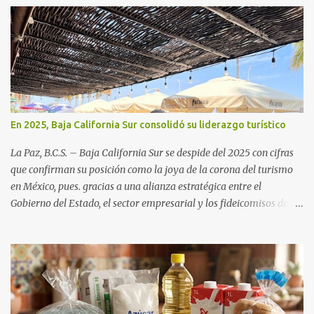
En 2025, Baja California Sur consolidó su liderazgo turístico
La Paz, B.C.S. – Baja California Sur se despide del 2025 con cifras
que confirman su posición como la joya de la corona del turismo
en México, pues. gracias a una alianza estratégica entre el
Gobierno del Estado, el sector empresarial y los fideicomisos de
promoción, la entidad proyecta un cierre de año marcado por una
ocupación hotelera robusta, una conectividad aérea en ascenso y
una derrama económica sin precedentes. Las proyecciones para
este periodo vacacional son optimistas, con un promedio estatal
que supera el 70% . Sin embargo, la sorpresa del año la ha dado el
norte del estado. Comondú encabeza las expectativas con un