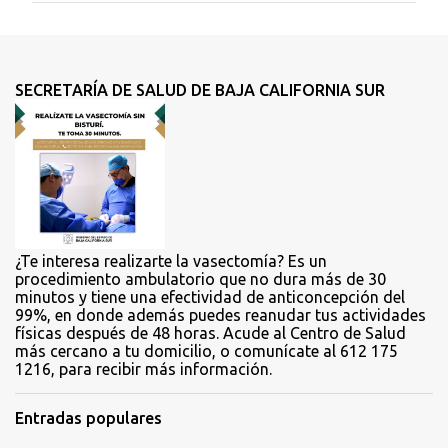
e
n
t
SECRETARÍA DE SALUD DE BAJA CALIFORNIA SUR
a
r
i
o
s
¿Te interesa realizarte la vasectomía? Es un
procedimiento ambulatorio que no dura más de 30
minutos y tiene una efectividad de anticoncepción del
99%, en donde además puedes reanudar tus actividades
físicas después de 48 horas. Acude al Centro de Salud
más cercano a tu domicilio, o comunícate al 612 175
1216, para recibir más información.
Entradas populares