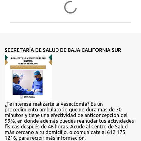
C
o
m
e
n
t
SECRETARÍA DE SALUD DE BAJA CALIFORNIA SUR
a
r
i
o
s
¿Te interesa realizarte la vasectomía? Es un
procedimiento ambulatorio que no dura más de 30
minutos y tiene una efectividad de anticoncepción del
99%, en donde además puedes reanudar tus actividades
físicas después de 48 horas. Acude al Centro de Salud
más cercano a tu domicilio, o comunícate al 612 175
1216, para recibir más información.