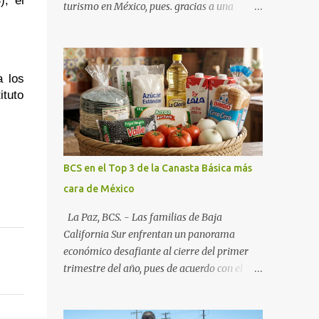
, el 
turismo en México, pues. gracias a una
alianza estratégica entre el Gobierno del
Estado, el sector empresarial y los
fideicomisos de promoción, la entidad
proyecta un cierre de año marcado por una
 los 
ocupación hotelera robusta, una
tuto 
conectividad aérea en ascenso y una
derrama económica sin precedentes. Las
proyecciones para este periodo vacacional
son optimistas, con un promedio estatal que
BCS en el Top 3 de la Canasta Básica más
supera el 70% . Sin embargo, la sorpresa del
cara de México
año la ha dado el norte del estado. Comondú
encabeza las expectativas con un
La Paz, BCS. - Las familias de Baja
impresionante 89% de ocupación,
California Sur enfrentan un panorama
impulsado por el interés creciente en el
económico desafiante al cierre del primer
turismo de naturaleza. Le siguen destinos
trimestre del año, pues de acuerdo con el
consolidados y emergentes: Los Cabos: 72%
reporte más reciente del programa "Quién
promedio (esperando picos del 79% en Año
es Quién en los Precios" de la PROFECO ,
Nuevo). La Paz: 66%. Loreto: 58%. Mulegé: