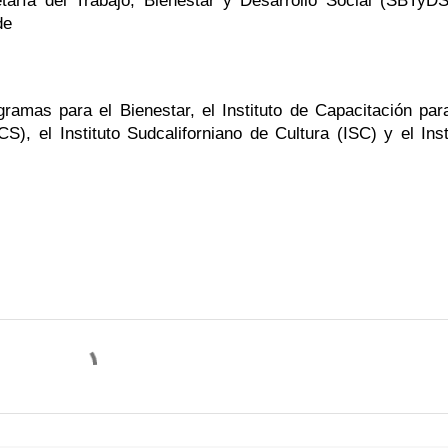
taría del Trabajo, Bienestar y Desarrollo Social (SBTyDS)
de
ramas para el Bienestar, el Instituto de Capacitación para
 el Instituto Sudcaliforniano de Cultura (ISC) y el Insti
 