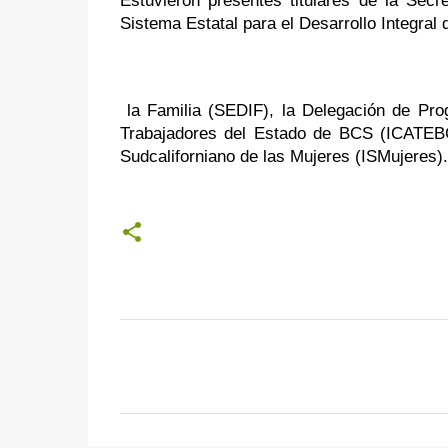
Estuvieron presentes titulares de la Secre
Sistema Estatal para el Desarrollo Integral 
 la Familia (SEDIF), la Delegación de Prog
Trabajadores del Estado de BCS (ICATEBCS),
Sudcaliforniano de las Mujeres (ISMujeres).
C
o
m
e