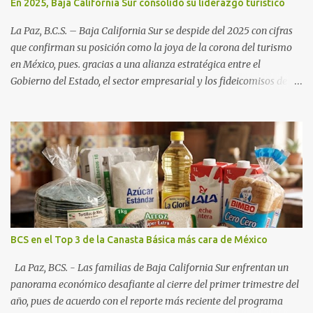
En 2025, Baja California Sur consolidó su liderazgo turístico
La Paz, B.C.S. – Baja California Sur se despide del 2025 con cifras
que confirman su posición como la joya de la corona del turismo
en México, pues. gracias a una alianza estratégica entre el
Gobierno del Estado, el sector empresarial y los fideicomisos de
promoción, la entidad proyecta un cierre de año marcado por una
ocupación hotelera robusta, una conectividad aérea en ascenso y
una derrama económica sin precedentes. Las proyecciones para
este periodo vacacional son optimistas, con un promedio estatal
que supera el 70% . Sin embargo, la sorpresa del año la ha dado el
norte del estado. Comondú encabeza las expectativas con un
impresionante 89% de ocupación, impulsado por el interés
creciente en el turismo de naturaleza. Le siguen destinos
consolidados y emergentes: Los Cabos: 72% promedio (esperando
BCS en el Top 3 de la Canasta Básica más cara de México
picos del 79% en Año Nuevo). La Paz: 66%. Loreto: 58%. Mulegé:
54%. "Estamos viendo un fenómeno de diversificación. Ya no solo
La Paz, BCS. - Las familias de Baja California Sur enfrentan un
vienen por el lujo de Los Cabos, sino por la aut...
panorama económico desafiante al cierre del primer trimestre del
año, pues de acuerdo con el reporte más reciente del programa