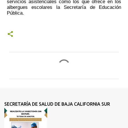
servicios asistenciales como los que ofrece en los 
albergues escolares la Secretaría de Educación 
Pública.
C
o
m
e
n
t
SECRETARÍA DE SALUD DE BAJA CALIFORNIA SUR
a
r
i