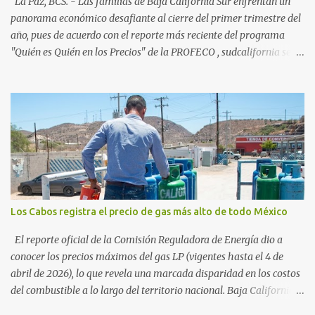
La Paz, BCS. - Las familias de Baja California Sur enfrentan un
vienen por el lujo de Los Cabos, sino por la aut...
panorama económico desafiante al cierre del primer trimestre del
año, pues de acuerdo con el reporte más reciente del programa
"Quién es Quién en los Precios" de la PROFECO , sudcalifornia se
consolidó como la tercera entidad con el costo de vida más elevado
en cuanto a productos de primera necesidad a nivel nacional. Los
datos correspondientes al cierre de marzo y la primera semana de
abril revelan que adquirir el paquete de los 24 productos
esenciales alcanzó un precio de 942.50 pesos en la ciudad de La Paz
. Este monto fue detectado específicamente en el establecimiento
Bodega Aurrera ubicado en el fraccionamiento Camino Real,
superando la barrera de los 910 pesos establecida como meta por
el gobierno federal en el Paquete Contra la Inflación y la Carestía
Los Cabos registra el precio de gas más alto de todo México
(PACIC). Dentro del análisis por zonas geográficas, la entidad se
ubica en la región Centro-Norte , que comparte con estados como
El reporte oficial de la Comisión Reguladora de Energía dio a
Aguascaliente...
conocer los precios máximos del gas LP (vigentes hasta el 4 de
abril de 2026), lo que revela una marcada disparidad en los costos
del combustible a lo largo del territorio nacional. Baja California
Sur registra las tarifas más elevadas del país, contrastando