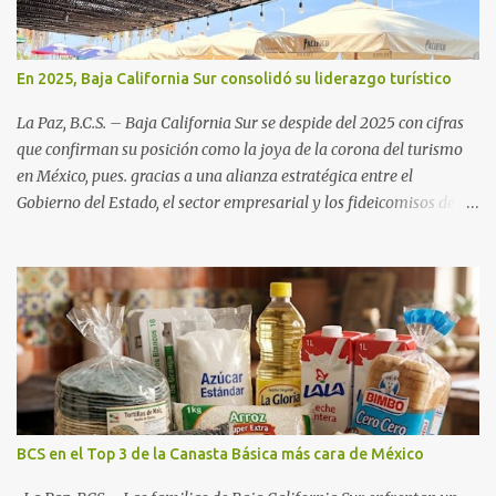
En 2025, Baja California Sur consolidó su liderazgo turístico
La Paz, B.C.S. – Baja California Sur se despide del 2025 con cifras
que confirman su posición como la joya de la corona del turismo
en México, pues. gracias a una alianza estratégica entre el
Gobierno del Estado, el sector empresarial y los fideicomisos de
promoción, la entidad proyecta un cierre de año marcado por una
ocupación hotelera robusta, una conectividad aérea en ascenso y
una derrama económica sin precedentes. Las proyecciones para
este periodo vacacional son optimistas, con un promedio estatal
que supera el 70% . Sin embargo, la sorpresa del año la ha dado el
norte del estado. Comondú encabeza las expectativas con un
impresionante 89% de ocupación, impulsado por el interés
creciente en el turismo de naturaleza. Le siguen destinos
consolidados y emergentes: Los Cabos: 72% promedio (esperando
BCS en el Top 3 de la Canasta Básica más cara de México
picos del 79% en Año Nuevo). La Paz: 66%. Loreto: 58%. Mulegé:
54%. "Estamos viendo un fenómeno de diversificación. Ya no solo