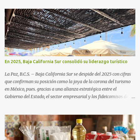
En 2025, Baja California Sur consolidó su liderazgo turístico
La Paz, B.C.S. – Baja California Sur se despide del 2025 con cifras
que confirman su posición como la joya de la corona del turismo
en México, pues. gracias a una alianza estratégica entre el
Gobierno del Estado, el sector empresarial y los fideicomisos de
promoción, la entidad proyecta un cierre de año marcado por una
ocupación hotelera robusta, una conectividad aérea en ascenso y
una derrama económica sin precedentes. Las proyecciones para
este periodo vacacional son optimistas, con un promedio estatal
que supera el 70% . Sin embargo, la sorpresa del año la ha dado el