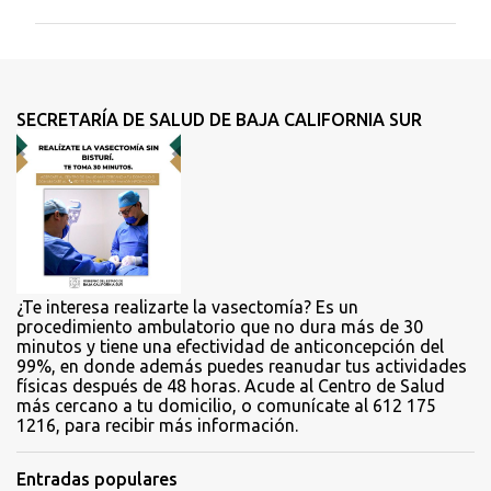
m
e
n
t
SECRETARÍA DE SALUD DE BAJA CALIFORNIA SUR
a
r
i
o
s
¿Te interesa realizarte la vasectomía? Es un
procedimiento ambulatorio que no dura más de 30
minutos y tiene una efectividad de anticoncepción del
99%, en donde además puedes reanudar tus actividades
físicas después de 48 horas. Acude al Centro de Salud
más cercano a tu domicilio, o comunícate al 612 175
1216, para recibir más información.
Entradas populares