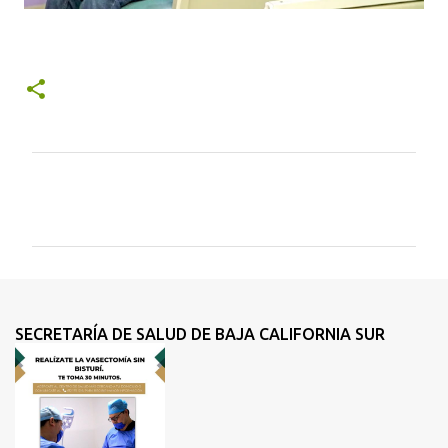
C
o
m
e
n
t
SECRETARÍA DE SALUD DE BAJA CALIFORNIA SUR
a
r
i
o