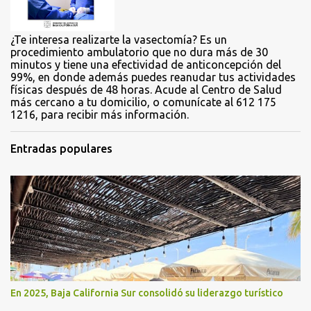
s
¿Te interesa realizarte la vasectomía? Es un
procedimiento ambulatorio que no dura más de 30
minutos y tiene una efectividad de anticoncepción del
99%, en donde además puedes reanudar tus actividades
físicas después de 48 horas. Acude al Centro de Salud
más cercano a tu domicilio, o comunícate al 612 175
1216, para recibir más información.
Entradas populares
En 2025, Baja California Sur consolidó su liderazgo turístico