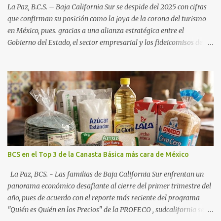
La Paz, B.C.S. – Baja California Sur se despide del 2025 con cifras
que confirman su posición como la joya de la corona del turismo
en México, pues. gracias a una alianza estratégica entre el
Gobierno del Estado, el sector empresarial y los fideicomisos de
promoción, la entidad proyecta un cierre de año marcado por una
ocupación hotelera robusta, una conectividad aérea en ascenso y
una derrama económica sin precedentes. Las proyecciones para
este periodo vacacional son optimistas, con un promedio estatal
que supera el 70% . Sin embargo, la sorpresa del año la ha dado el
norte del estado. Comondú encabeza las expectativas con un
impresionante 89% de ocupación, impulsado por el interés
creciente en el turismo de naturaleza. Le siguen destinos
consolidados y emergentes: Los Cabos: 72% promedio (esperando
BCS en el Top 3 de la Canasta Básica más cara de México
picos del 79% en Año Nuevo). La Paz: 66%. Loreto: 58%. Mulegé:
54%. "Estamos viendo un fenómeno de diversificación. Ya no solo
La Paz, BCS. - Las familias de Baja California Sur enfrentan un
vienen por el lujo de Los Cabos, sino por la aut...
panorama económico desafiante al cierre del primer trimestre del
año, pues de acuerdo con el reporte más reciente del programa
"Quién es Quién en los Precios" de la PROFECO , sudcalifornia se