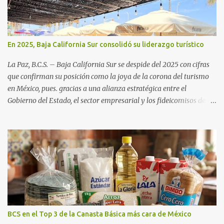
En 2025, Baja California Sur consolidó su liderazgo turístico
La Paz, B.C.S. – Baja California Sur se despide del 2025 con cifras
que confirman su posición como la joya de la corona del turismo
en México, pues. gracias a una alianza estratégica entre el
Gobierno del Estado, el sector empresarial y los fideicomisos de
promoción, la entidad proyecta un cierre de año marcado por una
ocupación hotelera robusta, una conectividad aérea en ascenso y
una derrama económica sin precedentes. Las proyecciones para
este periodo vacacional son optimistas, con un promedio estatal
que supera el 70% . Sin embargo, la sorpresa del año la ha dado el
norte del estado. Comondú encabeza las expectativas con un
impresionante 89% de ocupación, impulsado por el interés
creciente en el turismo de naturaleza. Le siguen destinos
consolidados y emergentes: Los Cabos: 72% promedio (esperando
BCS en el Top 3 de la Canasta Básica más cara de México
picos del 79% en Año Nuevo). La Paz: 66%. Loreto: 58%. Mulegé: