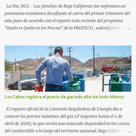
54%. "Estamos viendo un fenómeno de diversificación. Ya no solo
La Paz, BCS. - Las familias de Baja California Sur enfrentan un
vienen por el lujo de Los Cabos, sino por la aut...
panorama económico desafiante al cierre del primer trimestre del
año, pues de acuerdo con el reporte más reciente del programa
"Quién es Quién en los Precios" de la PROFECO , sudcalifornia se
consolidó como la tercera entidad con el costo de vida más elevado
en cuanto a productos de primera necesidad a nivel nacional. Los
datos correspondientes al cierre de marzo y la primera semana de
abril revelan que adquirir el paquete de los 24 productos
esenciales alcanzó un precio de 942.50 pesos en la ciudad de La Paz
. Este monto fue detectado específicamente en el establecimiento
Bodega Aurrera ubicado en el fraccionamiento Camino Real,
superando la barrera de los 910 pesos establecida como meta por
el gobierno federal en el Paquete Contra la Inflación y la Carestía
Los Cabos registra el precio de gas más alto de todo México
(PACIC). Dentro del análisis por zonas geográficas, la entidad se
ubica en la región Centro-Norte , que comparte con estados como
El reporte oficial de la Comisión Reguladora de Energía dio a
Aguascaliente...
conocer los precios máximos del gas LP (vigentes hasta el 4 de
abril de 2026), lo que revela una marcada disparidad en los costos
del combustible a lo largo del territorio nacional. Baja California