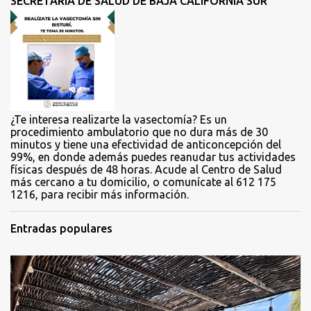
SECRETARÍA DE SALUD DE BAJA CALIFORNIA SUR
a
r
i
o
s
¿Te interesa realizarte la vasectomía? Es un
procedimiento ambulatorio que no dura más de 30
minutos y tiene una efectividad de anticoncepción del
99%, en donde además puedes reanudar tus actividades
físicas después de 48 horas. Acude al Centro de Salud
más cercano a tu domicilio, o comunícate al 612 175
1216, para recibir más información.
Entradas populares