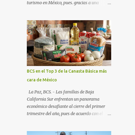
turismo en México, pues. gracias a una
alianza estratégica entre el Gobierno del
Estado, el sector empresarial y los
fideicomisos de promoción, la entidad
proyecta un cierre de año marcado por una
ocupación hotelera robusta, una
conectividad aérea en ascenso y una
derrama económica sin precedentes. Las
proyecciones para este periodo vacacional
son optimistas, con un promedio estatal que
BCS en el Top 3 de la Canasta Básica más
supera el 70% . Sin embargo, la sorpresa del
cara de México
año la ha dado el norte del estado. Comondú
encabeza las expectativas con un
La Paz, BCS. - Las familias de Baja
impresionante 89% de ocupación,
California Sur enfrentan un panorama
impulsado por el interés creciente en el
económico desafiante al cierre del primer
turismo de naturaleza. Le siguen destinos
trimestre del año, pues de acuerdo con el
consolidados y emergentes: Los Cabos: 72%
reporte más reciente del programa "Quién
promedio (esperando picos del 79% en Año
es Quién en los Precios" de la PROFECO ,
Nuevo). La Paz: 66%. Loreto: 58%. Mulegé: