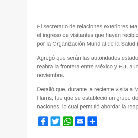
El secretario de relaciones exteriores M
el ingreso de visitantes que hayan recib
por la Organización Mundial de la Salud
Agregó que serán las autoridades estado
reabra la frontera entre México y EU, au
noviembre.
Detalló que, durante la reciente visita 
Harris, fue que se estableció un grupo d
naciones, lo cual permitió abordar la reap
F
T
W
E
C
a
wi
h
m
o