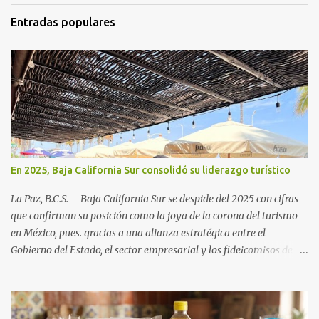
Entradas populares
En 2025, Baja California Sur consolidó su liderazgo turístico
La Paz, B.C.S. – Baja California Sur se despide del 2025 con cifras
que confirman su posición como la joya de la corona del turismo
en México, pues. gracias a una alianza estratégica entre el
Gobierno del Estado, el sector empresarial y los fideicomisos de
promoción, la entidad proyecta un cierre de año marcado por una
ocupación hotelera robusta, una conectividad aérea en ascenso y
una derrama económica sin precedentes. Las proyecciones para
este periodo vacacional son optimistas, con un promedio estatal