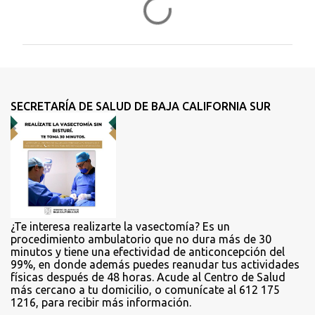
C
o
m
e
n
t
SECRETARÍA DE SALUD DE BAJA CALIFORNIA SUR
a
r
i
o
s
¿Te interesa realizarte la vasectomía? Es un
procedimiento ambulatorio que no dura más de 30
minutos y tiene una efectividad de anticoncepción del
99%, en donde además puedes reanudar tus actividades
físicas después de 48 horas. Acude al Centro de Salud
más cercano a tu domicilio, o comunícate al 612 175
1216, para recibir más información.