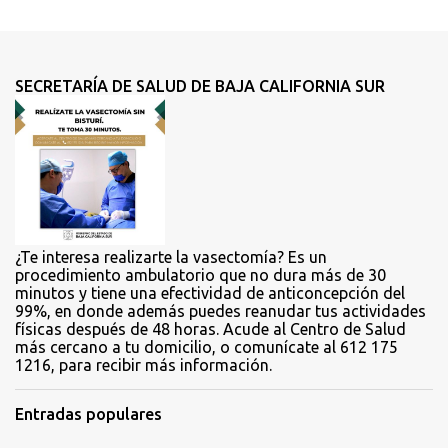
e
n
t
SECRETARÍA DE SALUD DE BAJA CALIFORNIA SUR
a
r
i
o
s
¿Te interesa realizarte la vasectomía? Es un
procedimiento ambulatorio que no dura más de 30
minutos y tiene una efectividad de anticoncepción del
99%, en donde además puedes reanudar tus actividades
físicas después de 48 horas. Acude al Centro de Salud
más cercano a tu domicilio, o comunícate al 612 175
1216, para recibir más información.
Entradas populares