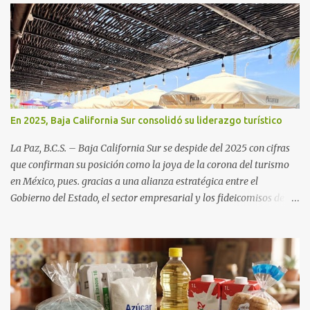
En 2025, Baja California Sur consolidó su liderazgo turístico
La Paz, B.C.S. – Baja California Sur se despide del 2025 con cifras
que confirman su posición como la joya de la corona del turismo
en México, pues. gracias a una alianza estratégica entre el
Gobierno del Estado, el sector empresarial y los fideicomisos de
promoción, la entidad proyecta un cierre de año marcado por una
ocupación hotelera robusta, una conectividad aérea en ascenso y
una derrama económica sin precedentes. Las proyecciones para
este periodo vacacional son optimistas, con un promedio estatal
que supera el 70% . Sin embargo, la sorpresa del año la ha dado el
norte del estado. Comondú encabeza las expectativas con un