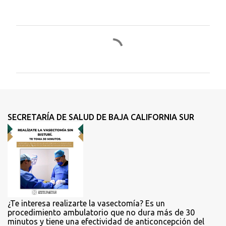
C
o
m
e
n
t
SECRETARÍA DE SALUD DE BAJA CALIFORNIA SUR
a
r
i
o
s
¿Te interesa realizarte la vasectomía? Es un
procedimiento ambulatorio que no dura más de 30
minutos y tiene una efectividad de anticoncepción del