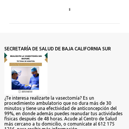
C
o
m
e
n
t
SECRETARÍA DE SALUD DE BAJA CALIFORNIA SUR
a
r
i
o
s
¿Te interesa realizarte la vasectomía? Es un
procedimiento ambulatorio que no dura más de 30
minutos y tiene una efectividad de anticoncepción del
99%, en donde además puedes reanudar tus actividades
físicas después de 48 horas. Acude al Centro de Salud
más cercano a tu domicilio, o comunícate al 612 175