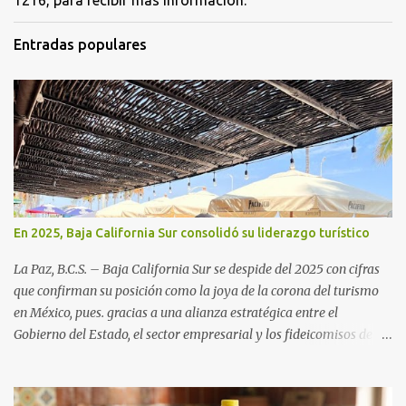
1216, para recibir más información.
Entradas populares
En 2025, Baja California Sur consolidó su liderazgo turístico
La Paz, B.C.S. – Baja California Sur se despide del 2025 con cifras
que confirman su posición como la joya de la corona del turismo
en México, pues. gracias a una alianza estratégica entre el
Gobierno del Estado, el sector empresarial y los fideicomisos de
promoción, la entidad proyecta un cierre de año marcado por una
ocupación hotelera robusta, una conectividad aérea en ascenso y
una derrama económica sin precedentes. Las proyecciones para