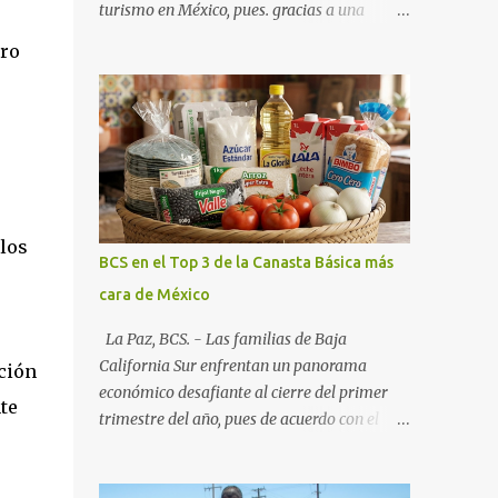
turismo en México, pues. gracias a una
alianza estratégica entre el Gobierno del
ero
Estado, el sector empresarial y los
fideicomisos de promoción, la entidad
proyecta un cierre de año marcado por una
ocupación hotelera robusta, una
conectividad aérea en ascenso y una
derrama económica sin precedentes. Las
proyecciones para este periodo vacacional
 los
son optimistas, con un promedio estatal que
BCS en el Top 3 de la Canasta Básica más
supera el 70% . Sin embargo, la sorpresa del
cara de México
año la ha dado el norte del estado. Comondú
encabeza las expectativas con un
La Paz, BCS. - Las familias de Baja
impresionante 89% de ocupación,
California Sur enfrentan un panorama
ción
impulsado por el interés creciente en el
económico desafiante al cierre del primer
te
turismo de naturaleza. Le siguen destinos
trimestre del año, pues de acuerdo con el
consolidados y emergentes: Los Cabos: 72%
reporte más reciente del programa "Quién
promedio (esperando picos del 79% en Año
es Quién en los Precios" de la PROFECO ,
Nuevo). La Paz: 66%. Loreto: 58%. Mulegé: