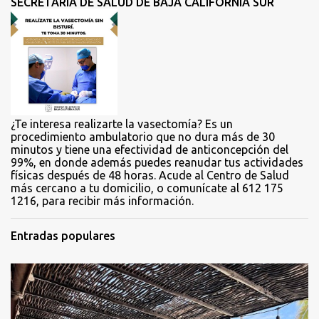
SECRETARÍA DE SALUD DE BAJA CALIFORNIA SUR
a
r
i
o
s
¿Te interesa realizarte la vasectomía? Es un
procedimiento ambulatorio que no dura más de 30
minutos y tiene una efectividad de anticoncepción del
99%, en donde además puedes reanudar tus actividades
físicas después de 48 horas. Acude al Centro de Salud
más cercano a tu domicilio, o comunícate al 612 175
1216, para recibir más información.
Entradas populares