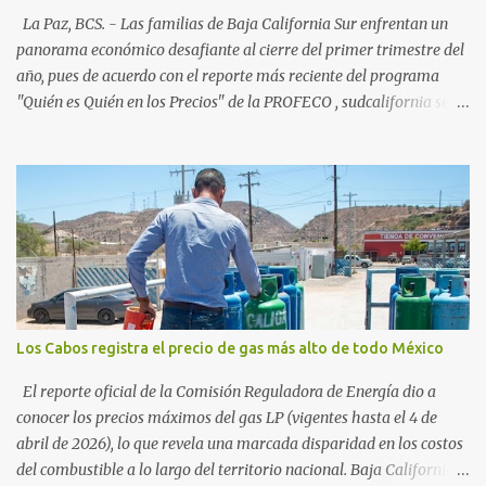
54%. "Estamos viendo un fenómeno de diversificación. Ya no solo
La Paz, BCS. - Las familias de Baja California Sur enfrentan un
vienen por el lujo de Los Cabos, sino por la aut...
panorama económico desafiante al cierre del primer trimestre del
año, pues de acuerdo con el reporte más reciente del programa
"Quién es Quién en los Precios" de la PROFECO , sudcalifornia se
consolidó como la tercera entidad con el costo de vida más elevado
en cuanto a productos de primera necesidad a nivel nacional. Los
datos correspondientes al cierre de marzo y la primera semana de
abril revelan que adquirir el paquete de los 24 productos
esenciales alcanzó un precio de 942.50 pesos en la ciudad de La Paz
. Este monto fue detectado específicamente en el establecimiento
Bodega Aurrera ubicado en el fraccionamiento Camino Real,
superando la barrera de los 910 pesos establecida como meta por
el gobierno federal en el Paquete Contra la Inflación y la Carestía
Los Cabos registra el precio de gas más alto de todo México
(PACIC). Dentro del análisis por zonas geográficas, la entidad se
ubica en la región Centro-Norte , que comparte con estados como
El reporte oficial de la Comisión Reguladora de Energía dio a
Aguascaliente...
conocer los precios máximos del gas LP (vigentes hasta el 4 de
abril de 2026), lo que revela una marcada disparidad en los costos
del combustible a lo largo del territorio nacional. Baja California