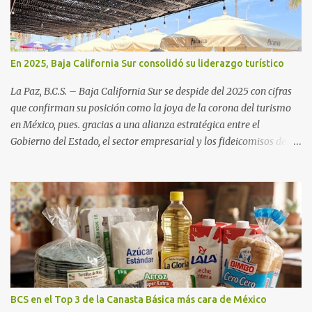
En 2025, Baja California Sur consolidó su liderazgo turístico
La Paz, B.C.S. – Baja California Sur se despide del 2025 con cifras
que confirman su posición como la joya de la corona del turismo
en México, pues. gracias a una alianza estratégica entre el
Gobierno del Estado, el sector empresarial y los fideicomisos de
promoción, la entidad proyecta un cierre de año marcado por una
ocupación hotelera robusta, una conectividad aérea en ascenso y
una derrama económica sin precedentes. Las proyecciones para
este periodo vacacional son optimistas, con un promedio estatal
que supera el 70% . Sin embargo, la sorpresa del año la ha dado el
norte del estado. Comondú encabeza las expectativas con un
impresionante 89% de ocupación, impulsado por el interés
creciente en el turismo de naturaleza. Le siguen destinos
consolidados y emergentes: Los Cabos: 72% promedio (esperando
BCS en el Top 3 de la Canasta Básica más cara de México
picos del 79% en Año Nuevo). La Paz: 66%. Loreto: 58%. Mulegé: