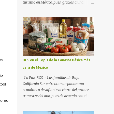
turismo en México, pues. gracias a una
alianza estratégica entre el Gobierno del
Estado, el sector empresarial y los
fideicomisos de promoción, la entidad
proyecta un cierre de año marcado por una
ocupación hotelera robusta, una
conectividad aérea en ascenso y una
derrama económica sin precedentes. Las
proyecciones para este periodo vacacional
son optimistas, con un promedio estatal que
s 
BCS en el Top 3 de la Canasta Básica más
supera el 70% . Sin embargo, la sorpresa del
cara de México
año la ha dado el norte del estado. Comondú
a 
encabeza las expectativas con un
La Paz, BCS. - Las familias de Baja
impresionante 89% de ocupación,
bol 
California Sur enfrentan un panorama
impulsado por el interés creciente en el
económico desafiante al cierre del primer
turismo de naturaleza. Le siguen destinos
trimestre del año, pues de acuerdo con el
como 
consolidados y emergentes: Los Cabos: 72%
reporte más reciente del programa "Quién
promedio (esperando picos del 79% en Año
es Quién en los Precios" de la PROFECO ,
Nuevo). La Paz: 66%. Loreto: 58%. Mulegé: