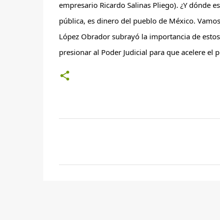
empresario Ricardo Salinas Pliego). ¿Y dónde está
pública, es dinero del pueblo de México. Vamos a
López Obrador subrayó la importancia de estos 
presionar al Poder Judicial para que acelere el
C
o
m
e
n
t
a