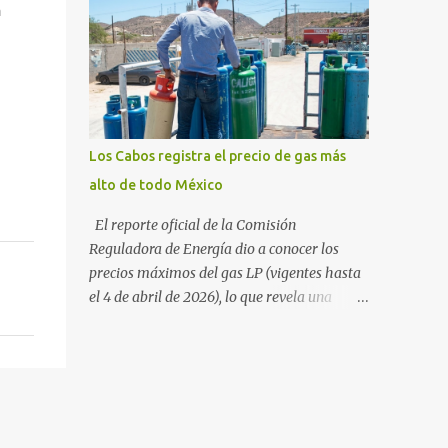
sudcalifornia se consolidó como la tercera
 
54%. "Estamos viendo un fenómeno de
entidad con el costo de vida más elevado en
diversificación. Ya no solo vienen por el lujo
cuanto a productos de primera necesidad a
de Los Cabos, sino por la aut...
nivel nacional. Los datos correspondientes al
cierre de marzo y la primera semana de
abril revelan que adquirir el paquete de los
24 productos esenciales alcanzó un precio de
Los Cabos registra el precio de gas más
942.50 pesos en la ciudad de La Paz . Este
alto de todo México
monto fue detectado específicamente en el
establecimiento Bodega Aurrera ubicado en
El reporte oficial de la Comisión
el fraccionamiento Camino Real, superando
Reguladora de Energía dio a conocer los
la barrera de los 910 pesos establecida como
precios máximos del gas LP (vigentes hasta
meta por el gobierno federal en el Paquete
el 4 de abril de 2026), lo que revela una
Contra la Inflación y la Carestía (PACIC).
marcada disparidad en los costos del
Dentro del análisis por zonas geográficas, la
combustible a lo largo del territorio
entidad se ubica en la región Centro-Norte ,
nacional. Baja California Sur registra las
que comparte con estados como
tarifas más elevadas del país, contrastando
Aguascaliente...
drásticamente con los precios reportados en
el norte y sur de la República. De acuerdo