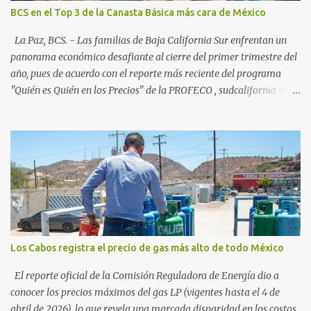
consolidados y emergentes: Los Cabos: 72% promedio (esperando
BCS en el Top 3 de la Canasta Básica más cara de México
picos del 79% en Año Nuevo). La Paz: 66%. Loreto: 58%. Mulegé:
54%. "Estamos viendo un fenómeno de diversificación. Ya no solo
La Paz, BCS. - Las familias de Baja California Sur enfrentan un
vienen por el lujo de Los Cabos, sino por la aut...
panorama económico desafiante al cierre del primer trimestre del
año, pues de acuerdo con el reporte más reciente del programa
"Quién es Quién en los Precios" de la PROFECO , sudcalifornia se
consolidó como la tercera entidad con el costo de vida más elevado
en cuanto a productos de primera necesidad a nivel nacional. Los
datos correspondientes al cierre de marzo y la primera semana de
abril revelan que adquirir el paquete de los 24 productos
esenciales alcanzó un precio de 942.50 pesos en la ciudad de La Paz
. Este monto fue detectado específicamente en el establecimiento
Bodega Aurrera ubicado en el fraccionamiento Camino Real,
superando la barrera de los 910 pesos establecida como meta por
el gobierno federal en el Paquete Contra la Inflación y la Carestía
Los Cabos registra el precio de gas más alto de todo México
(PACIC). Dentro del análisis por zonas geográficas, la entidad se
ubica en la región Centro-Norte , que comparte con estados como
El reporte oficial de la Comisión Reguladora de Energía dio a
Aguascaliente...
conocer los precios máximos del gas LP (vigentes hasta el 4 de
abril de 2026), lo que revela una marcada disparidad en los costos