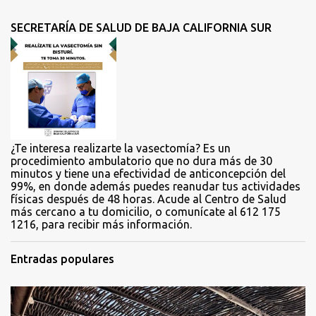
n
t
SECRETARÍA DE SALUD DE BAJA CALIFORNIA SUR
a
r
i
o
s
¿Te interesa realizarte la vasectomía? Es un
procedimiento ambulatorio que no dura más de 30
minutos y tiene una efectividad de anticoncepción del
99%, en donde además puedes reanudar tus actividades
físicas después de 48 horas. Acude al Centro de Salud
más cercano a tu domicilio, o comunícate al 612 175
1216, para recibir más información.
Entradas populares