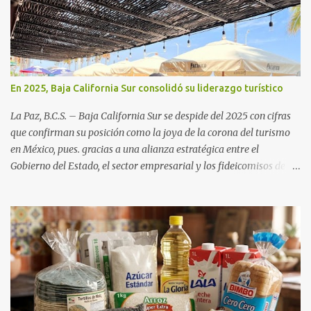
En 2025, Baja California Sur consolidó su liderazgo turístico
La Paz, B.C.S. – Baja California Sur se despide del 2025 con cifras
que confirman su posición como la joya de la corona del turismo
en México, pues. gracias a una alianza estratégica entre el
Gobierno del Estado, el sector empresarial y los fideicomisos de
promoción, la entidad proyecta un cierre de año marcado por una
ocupación hotelera robusta, una conectividad aérea en ascenso y
una derrama económica sin precedentes. Las proyecciones para
este periodo vacacional son optimistas, con un promedio estatal
que supera el 70% . Sin embargo, la sorpresa del año la ha dado el
norte del estado. Comondú encabeza las expectativas con un
impresionante 89% de ocupación, impulsado por el interés
creciente en el turismo de naturaleza. Le siguen destinos