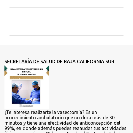
C
o
m
e
n
t
SECRETARÍA DE SALUD DE BAJA CALIFORNIA SUR
a
r
i
o
s
¿Te interesa realizarte la vasectomía? Es un
procedimiento ambulatorio que no dura más de 30
minutos y tiene una efectividad de anticoncepción del
99%, en donde además puedes reanudar tus actividades