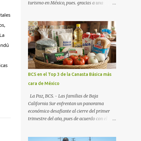
turismo en México, pues. gracias a una
alianza estratégica entre el Gobierno del
ales 
Estado, el sector empresarial y los
s, 
fideicomisos de promoción, la entidad
proyecta un cierre de año marcado por una
a 
ocupación hotelera robusta, una
ndú 
conectividad aérea en ascenso y una
derrama económica sin precedentes. Las
proyecciones para este periodo vacacional
cas 
son optimistas, con un promedio estatal que
BCS en el Top 3 de la Canasta Básica más
supera el 70% . Sin embargo, la sorpresa del
cara de México
año la ha dado el norte del estado. Comondú
encabeza las expectativas con un
La Paz, BCS. - Las familias de Baja
impresionante 89% de ocupación,
California Sur enfrentan un panorama
impulsado por el interés creciente en el
económico desafiante al cierre del primer
turismo de naturaleza. Le siguen destinos
trimestre del año, pues de acuerdo con el
consolidados y emergentes: Los Cabos: 72%
reporte más reciente del programa "Quién
promedio (esperando picos del 79% en Año
es Quién en los Precios" de la PROFECO ,
Nuevo). La Paz: 66%. Loreto: 58%. Mulegé: