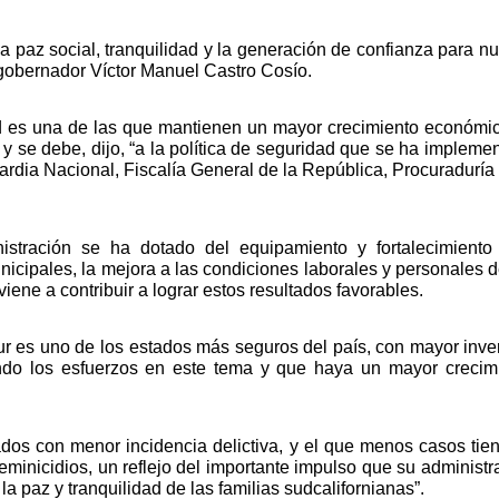
 paz social, tranquilidad y la generación de confianza para nu
 gobernador Víctor Manuel Castro Cosío. 
ad es una de las que mantienen un mayor crecimiento económic
 se debe, dijo, “a la política de seguridad que se ha implemen
dia Nacional, Fiscalía General de la República, Procuraduría y
stración se ha dotado del equipamiento y fortalecimiento 
icipales, la mejora a las condiciones laborales y personales de
iene a contribuir a lograr estos resultados favorables.
Sur es uno de los estados más seguros del país, con mayor inver
ando los esfuerzos en este tema y que haya un mayor crecimi
dos con menor incidencia delictiva, y el que menos casos tien
eminicidios, un reflejo del importante impulso que su administra
la paz y tranquilidad de las familias sudcalifornianas”. 