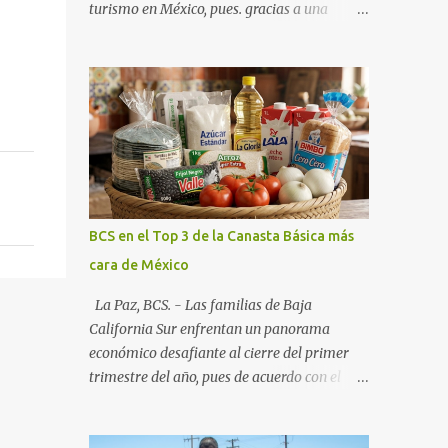
turismo en México, pues. gracias a una
alianza estratégica entre el Gobierno del
Estado, el sector empresarial y los
fideicomisos de promoción, la entidad
proyecta un cierre de año marcado por una
ocupación hotelera robusta, una
conectividad aérea en ascenso y una
derrama económica sin precedentes. Las
proyecciones para este periodo vacacional
son optimistas, con un promedio estatal que
BCS en el Top 3 de la Canasta Básica más
supera el 70% . Sin embargo, la sorpresa del
cara de México
año la ha dado el norte del estado. Comondú
encabeza las expectativas con un
La Paz, BCS. - Las familias de Baja
impresionante 89% de ocupación,
California Sur enfrentan un panorama
impulsado por el interés creciente en el
económico desafiante al cierre del primer
turismo de naturaleza. Le siguen destinos
trimestre del año, pues de acuerdo con el
consolidados y emergentes: Los Cabos: 72%
reporte más reciente del programa "Quién
promedio (esperando picos del 79% en Año
es Quién en los Precios" de la PROFECO ,
Nuevo). La Paz: 66%. Loreto: 58%. Mulegé: