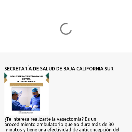
C
o
m
e
n
t
SECRETARÍA DE SALUD DE BAJA CALIFORNIA SUR
a
r
i
o
s
¿Te interesa realizarte la vasectomía? Es un
procedimiento ambulatorio que no dura más de 30
minutos y tiene una efectividad de anticoncepción del