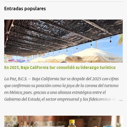
Entradas populares
En 2025, Baja California Sur consolidó su liderazgo turístico
La Paz, B.C.S. – Baja California Sur se despide del 2025 con cifras
que confirman su posición como la joya de la corona del turismo
en México, pues. gracias a una alianza estratégica entre el
Gobierno del Estado, el sector empresarial y los fideicomisos de
promoción, la entidad proyecta un cierre de año marcado por una
ocupación hotelera robusta, una conectividad aérea en ascenso y
una derrama económica sin precedentes. Las proyecciones para
este periodo vacacional son optimistas, con un promedio estatal