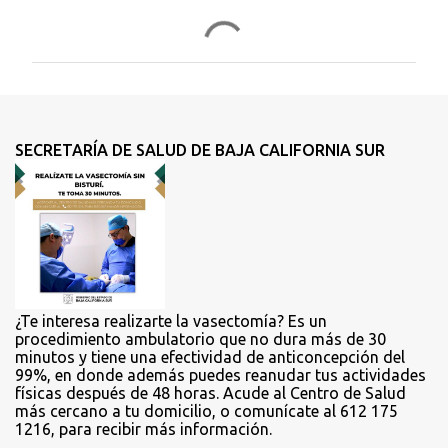
o
m
e
n
t
SECRETARÍA DE SALUD DE BAJA CALIFORNIA SUR
a
r
i
o
s
¿Te interesa realizarte la vasectomía? Es un
procedimiento ambulatorio que no dura más de 30
minutos y tiene una efectividad de anticoncepción del
99%, en donde además puedes reanudar tus actividades
físicas después de 48 horas. Acude al Centro de Salud
más cercano a tu domicilio, o comunícate al 612 175
1216, para recibir más información.