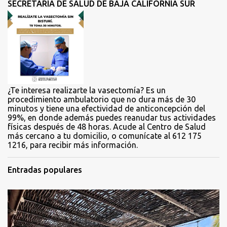
SECRETARÍA DE SALUD DE BAJA CALIFORNIA SUR
a
r
i
o
s
¿Te interesa realizarte la vasectomía? Es un
procedimiento ambulatorio que no dura más de 30
minutos y tiene una efectividad de anticoncepción del
99%, en donde además puedes reanudar tus actividades
físicas después de 48 horas. Acude al Centro de Salud
más cercano a tu domicilio, o comunícate al 612 175
1216, para recibir más información.
Entradas populares