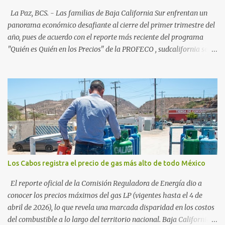
54%. "Estamos viendo un fenómeno de diversificación. Ya no solo
La Paz, BCS. - Las familias de Baja California Sur enfrentan un
vienen por el lujo de Los Cabos, sino por la aut...
panorama económico desafiante al cierre del primer trimestre del
año, pues de acuerdo con el reporte más reciente del programa
"Quién es Quién en los Precios" de la PROFECO , sudcalifornia se
consolidó como la tercera entidad con el costo de vida más elevado
en cuanto a productos de primera necesidad a nivel nacional. Los
datos correspondientes al cierre de marzo y la primera semana de
abril revelan que adquirir el paquete de los 24 productos
esenciales alcanzó un precio de 942.50 pesos en la ciudad de La Paz
. Este monto fue detectado específicamente en el establecimiento
Bodega Aurrera ubicado en el fraccionamiento Camino Real,
superando la barrera de los 910 pesos establecida como meta por
el gobierno federal en el Paquete Contra la Inflación y la Carestía
Los Cabos registra el precio de gas más alto de todo México
(PACIC). Dentro del análisis por zonas geográficas, la entidad se
ubica en la región Centro-Norte , que comparte con estados como
El reporte oficial de la Comisión Reguladora de Energía dio a
Aguascaliente...
conocer los precios máximos del gas LP (vigentes hasta el 4 de
abril de 2026), lo que revela una marcada disparidad en los costos
del combustible a lo largo del territorio nacional. Baja California