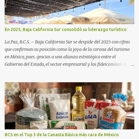
En 2025, Baja California Sur consolidó su liderazgo turístico
La Paz, B.C.S. – Baja California Sur se despide del 2025 con cifras
que confirman su posición como la joya de la corona del turismo
en México, pues. gracias a una alianza estratégica entre el
Gobierno del Estado, el sector empresarial y los fideicomisos de
promoción, la entidad proyecta un cierre de año marcado por una
ocupación hotelera robusta, una conectividad aérea en ascenso y
una derrama económica sin precedentes. Las proyecciones para
este periodo vacacional son optimistas, con un promedio estatal
que supera el 70% . Sin embargo, la sorpresa del año la ha dado el
norte del estado. Comondú encabeza las expectativas con un
impresionante 89% de ocupación, impulsado por el interés
creciente en el turismo de naturaleza. Le siguen destinos
consolidados y emergentes: Los Cabos: 72% promedio (esperando
BCS en el Top 3 de la Canasta Básica más cara de México
picos del 79% en Año Nuevo). La Paz: 66%. Loreto: 58%. Mulegé: