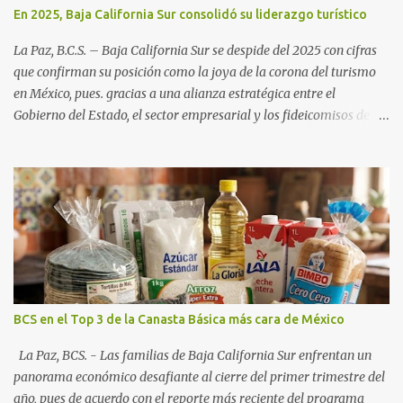
En 2025, Baja California Sur consolidó su liderazgo turístico
La Paz, B.C.S. – Baja California Sur se despide del 2025 con cifras
que confirman su posición como la joya de la corona del turismo
en México, pues. gracias a una alianza estratégica entre el
Gobierno del Estado, el sector empresarial y los fideicomisos de
promoción, la entidad proyecta un cierre de año marcado por una
ocupación hotelera robusta, una conectividad aérea en ascenso y
una derrama económica sin precedentes. Las proyecciones para
este periodo vacacional son optimistas, con un promedio estatal
que supera el 70% . Sin embargo, la sorpresa del año la ha dado el
norte del estado. Comondú encabeza las expectativas con un
impresionante 89% de ocupación, impulsado por el interés
creciente en el turismo de naturaleza. Le siguen destinos
consolidados y emergentes: Los Cabos: 72% promedio (esperando
BCS en el Top 3 de la Canasta Básica más cara de México
picos del 79% en Año Nuevo). La Paz: 66%. Loreto: 58%. Mulegé:
54%. "Estamos viendo un fenómeno de diversificación. Ya no solo
La Paz, BCS. - Las familias de Baja California Sur enfrentan un
vienen por el lujo de Los Cabos, sino por la aut...
panorama económico desafiante al cierre del primer trimestre del
año, pues de acuerdo con el reporte más reciente del programa