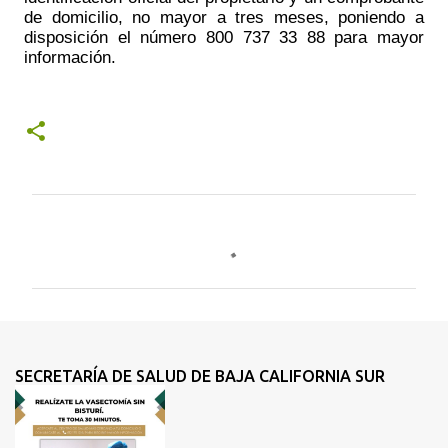
de domicilio​, no mayor a tres meses, poniendo a 
disposición el número 800 737 33 88 para mayor 
información.
C
o
m
e
n
t
SECRETARÍA DE SALUD DE BAJA CALIFORNIA SUR
a
r