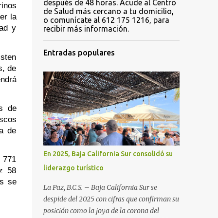
después de 48 horas. Acude al Centro
inos 
de Salud más cercano a tu domicilio,
r la 
o comunícate al 612 175 1216, para
ad y 
recibir más información.
Entradas populares
sten 
, de 
ndrá 
s de 
scos 
a de 
En 2025, Baja California Sur consolidó su
 771 
liderazgo turístico
z 58 
s se 
La Paz, B.C.S. – Baja California Sur se
despide del 2025 con cifras que confirman su
posición como la joya de la corona del