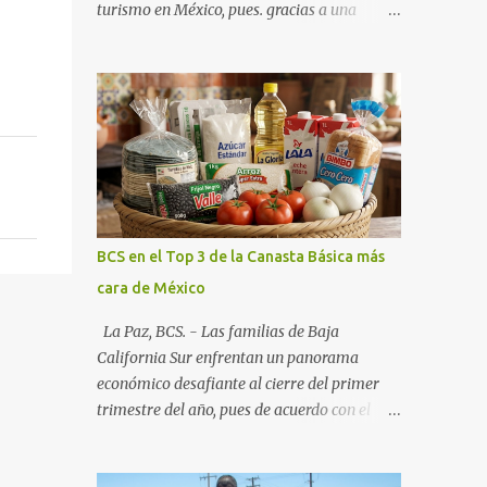
turismo en México, pues. gracias a una
alianza estratégica entre el Gobierno del
Estado, el sector empresarial y los
fideicomisos de promoción, la entidad
proyecta un cierre de año marcado por una
ocupación hotelera robusta, una
conectividad aérea en ascenso y una
derrama económica sin precedentes. Las
proyecciones para este periodo vacacional
son optimistas, con un promedio estatal que
BCS en el Top 3 de la Canasta Básica más
supera el 70% . Sin embargo, la sorpresa del
cara de México
año la ha dado el norte del estado. Comondú
encabeza las expectativas con un
La Paz, BCS. - Las familias de Baja
impresionante 89% de ocupación,
California Sur enfrentan un panorama
impulsado por el interés creciente en el
económico desafiante al cierre del primer
turismo de naturaleza. Le siguen destinos
trimestre del año, pues de acuerdo con el
consolidados y emergentes: Los Cabos: 72%
reporte más reciente del programa "Quién
promedio (esperando picos del 79% en Año
es Quién en los Precios" de la PROFECO ,
Nuevo). La Paz: 66%. Loreto: 58%. Mulegé: