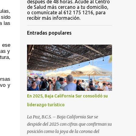
después de 48 horas. Acude al Centro
de Salud más cercano a tu domicilio,
las, 
o comunícate al 612 175 1216, para
sido 
recibir más información.
 las 
Entradas populares
 ese 
as y 
ura, 
rsas 
vo y 
En 2025, Baja California Sur consolidó su
liderazgo turístico
La Paz, B.C.S. – Baja California Sur se
despide del 2025 con cifras que confirman su
posición como la joya de la corona del