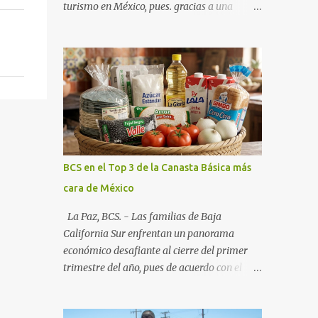
turismo en México, pues. gracias a una
alianza estratégica entre el Gobierno del
Estado, el sector empresarial y los
fideicomisos de promoción, la entidad
proyecta un cierre de año marcado por una
ocupación hotelera robusta, una
conectividad aérea en ascenso y una
derrama económica sin precedentes. Las
proyecciones para este periodo vacacional
son optimistas, con un promedio estatal que
BCS en el Top 3 de la Canasta Básica más
supera el 70% . Sin embargo, la sorpresa del
cara de México
año la ha dado el norte del estado. Comondú
encabeza las expectativas con un
La Paz, BCS. - Las familias de Baja
impresionante 89% de ocupación,
California Sur enfrentan un panorama
impulsado por el interés creciente en el
económico desafiante al cierre del primer
turismo de naturaleza. Le siguen destinos
trimestre del año, pues de acuerdo con el
consolidados y emergentes: Los Cabos: 72%
reporte más reciente del programa "Quién
promedio (esperando picos del 79% en Año
es Quién en los Precios" de la PROFECO ,
Nuevo). La Paz: 66%. Loreto: 58%. Mulegé: