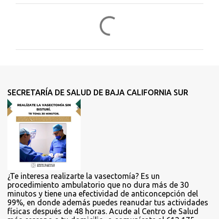
C
o
m
e
n
t
SECRETARÍA DE SALUD DE BAJA CALIFORNIA SUR
a
r
i
o
s
¿Te interesa realizarte la vasectomía? Es un
procedimiento ambulatorio que no dura más de 30
minutos y tiene una efectividad de anticoncepción del
99%, en donde además puedes reanudar tus actividades
físicas después de 48 horas. Acude al Centro de Salud