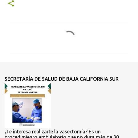
C
o
m
e
n
t
SECRETARÍA DE SALUD DE BAJA CALIFORNIA SUR
a
r
i
o
s
¿Te interesa realizarte la vasectomía? Es un
procedimiento ambulatorio que no dura más de 30