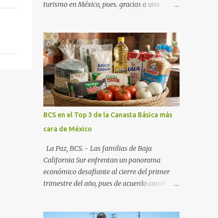
turismo en México, pues. gracias a una
alianza estratégica entre el Gobierno del
Estado, el sector empresarial y los
fideicomisos de promoción, la entidad
proyecta un cierre de año marcado por una
ocupación hotelera robusta, una
conectividad aérea en ascenso y una
derrama económica sin precedentes. Las
proyecciones para este periodo vacacional
son optimistas, con un promedio estatal que
BCS en el Top 3 de la Canasta Básica más
supera el 70% . Sin embargo, la sorpresa del
cara de México
año la ha dado el norte del estado. Comondú
encabeza las expectativas con un
La Paz, BCS. - Las familias de Baja
impresionante 89% de ocupación,
California Sur enfrentan un panorama
impulsado por el interés creciente en el
económico desafiante al cierre del primer
turismo de naturaleza. Le siguen destinos
trimestre del año, pues de acuerdo con el
consolidados y emergentes: Los Cabos: 72%
reporte más reciente del programa "Quién
promedio (esperando picos del 79% en Año
es Quién en los Precios" de la PROFECO ,
Nuevo). La Paz: 66%. Loreto: 58%. Mulegé: