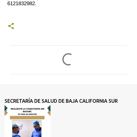
6121832982. 
C
o
m
e
n
t
SECRETARÍA DE SALUD DE BAJA CALIFORNIA SUR
a
r
i
o