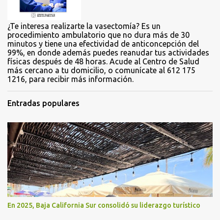
s
¿Te interesa realizarte la vasectomía? Es un
procedimiento ambulatorio que no dura más de 30
minutos y tiene una efectividad de anticoncepción del
99%, en donde además puedes reanudar tus actividades
físicas después de 48 horas. Acude al Centro de Salud
más cercano a tu domicilio, o comunícate al 612 175
1216, para recibir más información.
Entradas populares
En 2025, Baja California Sur consolidó su liderazgo turístico