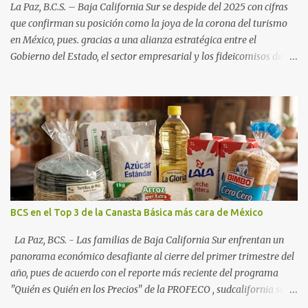
La Paz, B.C.S. – Baja California Sur se despide del 2025 con cifras
que confirman su posición como la joya de la corona del turismo
en México, pues. gracias a una alianza estratégica entre el
Gobierno del Estado, el sector empresarial y los fideicomisos de
promoción, la entidad proyecta un cierre de año marcado por una
ocupación hotelera robusta, una conectividad aérea en ascenso y
una derrama económica sin precedentes. Las proyecciones para
este periodo vacacional son optimistas, con un promedio estatal
que supera el 70% . Sin embargo, la sorpresa del año la ha dado el
norte del estado. Comondú encabeza las expectativas con un
impresionante 89% de ocupación, impulsado por el interés
creciente en el turismo de naturaleza. Le siguen destinos
consolidados y emergentes: Los Cabos: 72% promedio (esperando
BCS en el Top 3 de la Canasta Básica más cara de México
picos del 79% en Año Nuevo). La Paz: 66%. Loreto: 58%. Mulegé:
54%. "Estamos viendo un fenómeno de diversificación. Ya no solo
La Paz, BCS. - Las familias de Baja California Sur enfrentan un
vienen por el lujo de Los Cabos, sino por la aut...
panorama económico desafiante al cierre del primer trimestre del
año, pues de acuerdo con el reporte más reciente del programa
"Quién es Quién en los Precios" de la PROFECO , sudcalifornia se
consolidó como la tercera entidad con el costo de vida más elevado