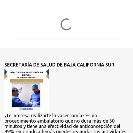
C
o
m
e
n
t
SECRETARÍA DE SALUD DE BAJA CALIFORNIA SUR
a
r
i
o
s
¿Te interesa realizarte la vasectomía? Es un
procedimiento ambulatorio que no dura más de 30
minutos y tiene una efectividad de anticoncepción del
99%, en donde además puedes reanudar tus actividades