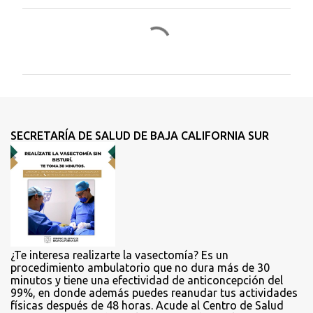
C
o
m
e
n
t
SECRETARÍA DE SALUD DE BAJA CALIFORNIA SUR
a
r
i
o
s
¿Te interesa realizarte la vasectomía? Es un
procedimiento ambulatorio que no dura más de 30
minutos y tiene una efectividad de anticoncepción del
99%, en donde además puedes reanudar tus actividades
físicas después de 48 horas. Acude al Centro de Salud