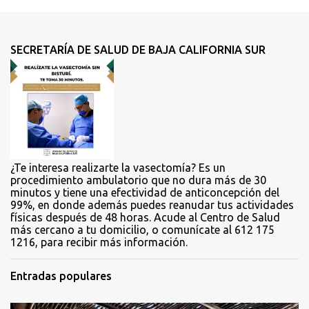
e
n
t
SECRETARÍA DE SALUD DE BAJA CALIFORNIA SUR
a
r
i
o
s
¿Te interesa realizarte la vasectomía? Es un
procedimiento ambulatorio que no dura más de 30
minutos y tiene una efectividad de anticoncepción del
99%, en donde además puedes reanudar tus actividades
físicas después de 48 horas. Acude al Centro de Salud
más cercano a tu domicilio, o comunícate al 612 175
1216, para recibir más información.
Entradas populares