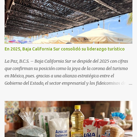
En 2025, Baja California Sur consolidó su liderazgo turístico
La Paz, B.C.S. – Baja California Sur se despide del 2025 con cifras
que confirman su posición como la joya de la corona del turismo
en México, pues. gracias a una alianza estratégica entre el
Gobierno del Estado, el sector empresarial y los fideicomisos de
promoción, la entidad proyecta un cierre de año marcado por una
ocupación hotelera robusta, una conectividad aérea en ascenso y
una derrama económica sin precedentes. Las proyecciones para
este periodo vacacional son optimistas, con un promedio estatal
que supera el 70% . Sin embargo, la sorpresa del año la ha dado el
norte del estado. Comondú encabeza las expectativas con un
impresionante 89% de ocupación, impulsado por el interés