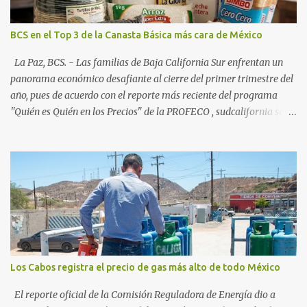
creciente en el turismo de naturaleza. Le siguen destinos
consolidados y emergentes: Los Cabos: 72% promedio (esperando
BCS en el Top 3 de la Canasta Básica más cara de México
picos del 79% en Año Nuevo). La Paz: 66%. Loreto: 58%. Mulegé:
54%. "Estamos viendo un fenómeno de diversificación. Ya no solo
La Paz, BCS. - Las familias de Baja California Sur enfrentan un
vienen por el lujo de Los Cabos, sino por la aut...
panorama económico desafiante al cierre del primer trimestre del
año, pues de acuerdo con el reporte más reciente del programa
"Quién es Quién en los Precios" de la PROFECO , sudcalifornia se
consolidó como la tercera entidad con el costo de vida más elevado
en cuanto a productos de primera necesidad a nivel nacional. Los
datos correspondientes al cierre de marzo y la primera semana de
abril revelan que adquirir el paquete de los 24 productos
esenciales alcanzó un precio de 942.50 pesos en la ciudad de La Paz
. Este monto fue detectado específicamente en el establecimiento
Bodega Aurrera ubicado en el fraccionamiento Camino Real,
superando la barrera de los 910 pesos establecida como meta por
el gobierno federal en el Paquete Contra la Inflación y la Carestía
Los Cabos registra el precio de gas más alto de todo México
(PACIC). Dentro del análisis por zonas geográficas, la entidad se
ubica en la región Centro-Norte , que comparte con estados como
El reporte oficial de la Comisión Reguladora de Energía dio a