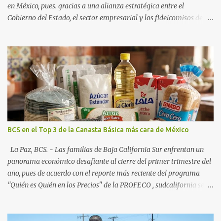
en México, pues. gracias a una alianza estratégica entre el
Gobierno del Estado, el sector empresarial y los fideicomisos de
promoción, la entidad proyecta un cierre de año marcado por una
ocupación hotelera robusta, una conectividad aérea en ascenso y
una derrama económica sin precedentes. Las proyecciones para
este periodo vacacional son optimistas, con un promedio estatal
que supera el 70% . Sin embargo, la sorpresa del año la ha dado el
norte del estado. Comondú encabeza las expectativas con un
impresionante 89% de ocupación, impulsado por el interés
creciente en el turismo de naturaleza. Le siguen destinos
consolidados y emergentes: Los Cabos: 72% promedio (esperando
BCS en el Top 3 de la Canasta Básica más cara de México
picos del 79% en Año Nuevo). La Paz: 66%. Loreto: 58%. Mulegé:
54%. "Estamos viendo un fenómeno de diversificación. Ya no solo
La Paz, BCS. - Las familias de Baja California Sur enfrentan un
vienen por el lujo de Los Cabos, sino por la aut...
panorama económico desafiante al cierre del primer trimestre del
año, pues de acuerdo con el reporte más reciente del programa
"Quién es Quién en los Precios" de la PROFECO , sudcalifornia se
consolidó como la tercera entidad con el costo de vida más elevado
en cuanto a productos de primera necesidad a nivel nacional. Los
datos correspondientes al cierre de marzo y la primera semana de