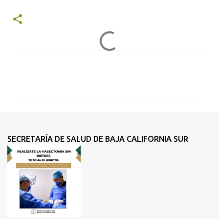
C
o
m
e
n
t
SECRETARÍA DE SALUD DE BAJA CALIFORNIA SUR
a
r
i
o
s