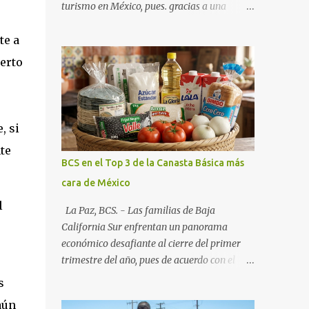
turismo en México, pues. gracias a una
alianza estratégica entre el Gobierno del
te a
Estado, el sector empresarial y los
fideicomisos de promoción, la entidad
uerto
proyecta un cierre de año marcado por una
ocupación hotelera robusta, una
conectividad aérea en ascenso y una
derrama económica sin precedentes. Las
, si
proyecciones para este periodo vacacional
te
son optimistas, con un promedio estatal que
BCS en el Top 3 de la Canasta Básica más
supera el 70% . Sin embargo, la sorpresa del
cara de México
año la ha dado el norte del estado. Comondú
l
encabeza las expectativas con un
La Paz, BCS. - Las familias de Baja
impresionante 89% de ocupación,
California Sur enfrentan un panorama
impulsado por el interés creciente en el
económico desafiante al cierre del primer
turismo de naturaleza. Le siguen destinos
trimestre del año, pues de acuerdo con el
consolidados y emergentes: Los Cabos: 72%
reporte más reciente del programa "Quién
s
promedio (esperando picos del 79% en Año
es Quién en los Precios" de la PROFECO ,
aún
Nuevo). La Paz: 66%. Loreto: 58%. Mulegé: