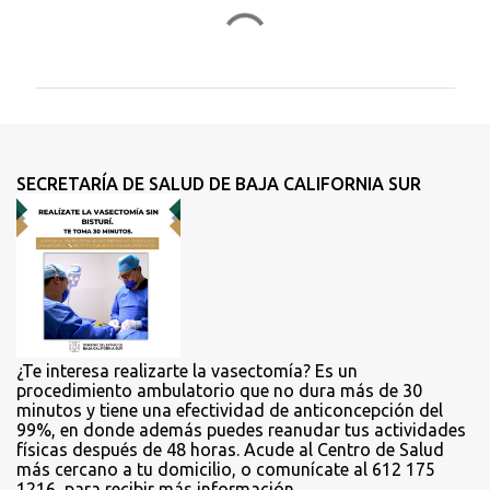
C
o
m
e
n
t
SECRETARÍA DE SALUD DE BAJA CALIFORNIA SUR
a
r
i
o
s
¿Te interesa realizarte la vasectomía? Es un
procedimiento ambulatorio que no dura más de 30
minutos y tiene una efectividad de anticoncepción del
99%, en donde además puedes reanudar tus actividades
físicas después de 48 horas. Acude al Centro de Salud
más cercano a tu domicilio, o comunícate al 612 175
1216, para recibir más información.