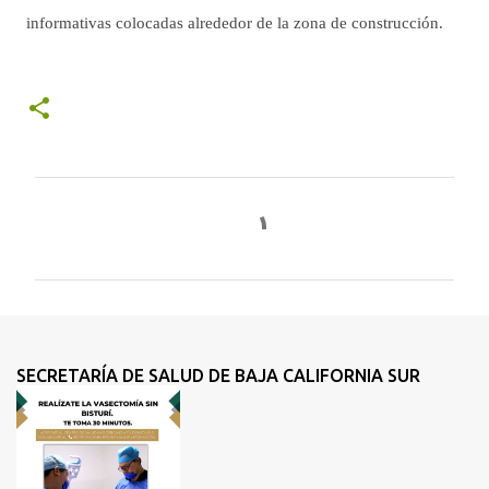
informativas colocadas alrededor de la zona de construcción.
C
o
m
e
n
t
SECRETARÍA DE SALUD DE BAJA CALIFORNIA SUR
a
r
i
o