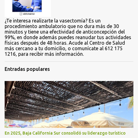
s
¿Te interesa realizarte la vasectomía? Es un
procedimiento ambulatorio que no dura más de 30
minutos y tiene una efectividad de anticoncepción del
99%, en donde además puedes reanudar tus actividades
físicas después de 48 horas. Acude al Centro de Salud
más cercano a tu domicilio, o comunícate al 612 175
1216, para recibir más información.
Entradas populares
En 2025, Baja California Sur consolidó su liderazgo turístico