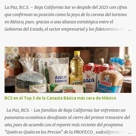
La Paz, B.C.S. – Baja California Sur se despide del 2025 con cifras
que confirman su posición como la joya de la corona del turismo
en México, pues. gracias a una alianza estratégica entre el
Gobierno del Estado, el sector empresarial y los fideicomisos de
promoción, la entidad proyecta un cierre de año marcado por una
ocupación hotelera robusta, una conectividad aérea en ascenso y
una derrama económica sin precedentes. Las proyecciones para
este periodo vacacional son optimistas, con un promedio estatal
que supera el 70% . Sin embargo, la sorpresa del año la ha dado el
norte del estado. Comondú encabeza las expectativas con un
impresionante 89% de ocupación, impulsado por el interés
creciente en el turismo de naturaleza. Le siguen destinos
consolidados y emergentes: Los Cabos: 72% promedio (esperando
BCS en el Top 3 de la Canasta Básica más cara de México
picos del 79% en Año Nuevo). La Paz: 66%. Loreto: 58%. Mulegé:
54%. "Estamos viendo un fenómeno de diversificación. Ya no solo
La Paz, BCS. - Las familias de Baja California Sur enfrentan un
vienen por el lujo de Los Cabos, sino por la aut...
panorama económico desafiante al cierre del primer trimestre del
año, pues de acuerdo con el reporte más reciente del programa
"Quién es Quién en los Precios" de la PROFECO , sudcalifornia se