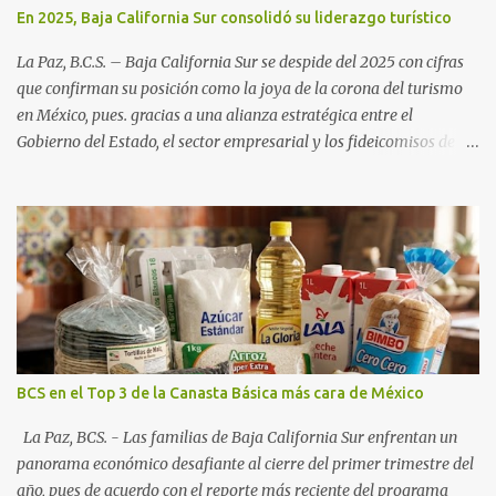
En 2025, Baja California Sur consolidó su liderazgo turístico
La Paz, B.C.S. – Baja California Sur se despide del 2025 con cifras
que confirman su posición como la joya de la corona del turismo
en México, pues. gracias a una alianza estratégica entre el
Gobierno del Estado, el sector empresarial y los fideicomisos de
promoción, la entidad proyecta un cierre de año marcado por una
ocupación hotelera robusta, una conectividad aérea en ascenso y
una derrama económica sin precedentes. Las proyecciones para
este periodo vacacional son optimistas, con un promedio estatal
que supera el 70% . Sin embargo, la sorpresa del año la ha dado el
norte del estado. Comondú encabeza las expectativas con un
impresionante 89% de ocupación, impulsado por el interés
creciente en el turismo de naturaleza. Le siguen destinos
consolidados y emergentes: Los Cabos: 72% promedio (esperando
BCS en el Top 3 de la Canasta Básica más cara de México
picos del 79% en Año Nuevo). La Paz: 66%. Loreto: 58%. Mulegé:
54%. "Estamos viendo un fenómeno de diversificación. Ya no solo
La Paz, BCS. - Las familias de Baja California Sur enfrentan un
vienen por el lujo de Los Cabos, sino por la aut...
panorama económico desafiante al cierre del primer trimestre del
año, pues de acuerdo con el reporte más reciente del programa