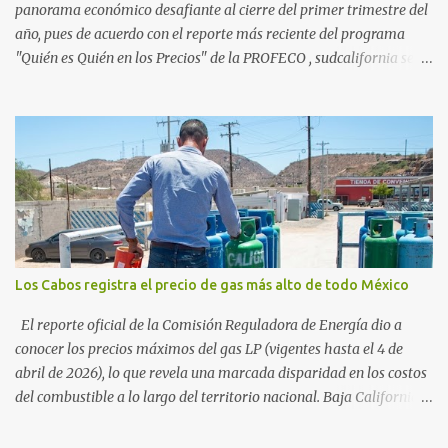
vienen por el lujo de Los Cabos, sino por la aut...
panorama económico desafiante al cierre del primer trimestre del
año, pues de acuerdo con el reporte más reciente del programa
"Quién es Quién en los Precios" de la PROFECO , sudcalifornia se
consolidó como la tercera entidad con el costo de vida más elevado
en cuanto a productos de primera necesidad a nivel nacional. Los
datos correspondientes al cierre de marzo y la primera semana de
abril revelan que adquirir el paquete de los 24 productos
esenciales alcanzó un precio de 942.50 pesos en la ciudad de La Paz
. Este monto fue detectado específicamente en el establecimiento
Bodega Aurrera ubicado en el fraccionamiento Camino Real,
superando la barrera de los 910 pesos establecida como meta por
el gobierno federal en el Paquete Contra la Inflación y la Carestía
Los Cabos registra el precio de gas más alto de todo México
(PACIC). Dentro del análisis por zonas geográficas, la entidad se
ubica en la región Centro-Norte , que comparte con estados como
El reporte oficial de la Comisión Reguladora de Energía dio a
Aguascaliente...
conocer los precios máximos del gas LP (vigentes hasta el 4 de
abril de 2026), lo que revela una marcada disparidad en los costos
del combustible a lo largo del territorio nacional. Baja California
Sur registra las tarifas más elevadas del país, contrastando
drásticamente con los precios reportados en el norte y sur de la