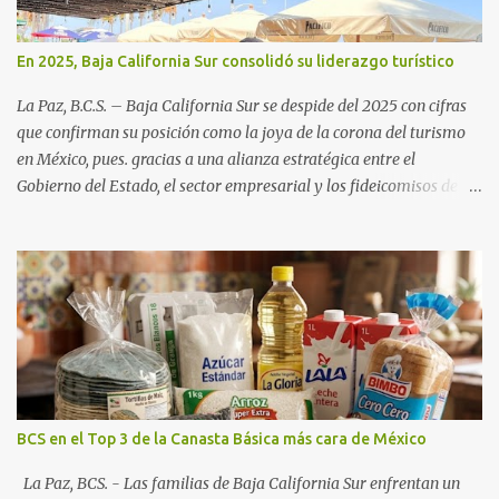
En 2025, Baja California Sur consolidó su liderazgo turístico
La Paz, B.C.S. – Baja California Sur se despide del 2025 con cifras
que confirman su posición como la joya de la corona del turismo
en México, pues. gracias a una alianza estratégica entre el
Gobierno del Estado, el sector empresarial y los fideicomisos de
promoción, la entidad proyecta un cierre de año marcado por una
ocupación hotelera robusta, una conectividad aérea en ascenso y
una derrama económica sin precedentes. Las proyecciones para
este periodo vacacional son optimistas, con un promedio estatal
que supera el 70% . Sin embargo, la sorpresa del año la ha dado el
norte del estado. Comondú encabeza las expectativas con un
impresionante 89% de ocupación, impulsado por el interés
creciente en el turismo de naturaleza. Le siguen destinos
consolidados y emergentes: Los Cabos: 72% promedio (esperando
BCS en el Top 3 de la Canasta Básica más cara de México
picos del 79% en Año Nuevo). La Paz: 66%. Loreto: 58%. Mulegé:
54%. "Estamos viendo un fenómeno de diversificación. Ya no solo
La Paz, BCS. - Las familias de Baja California Sur enfrentan un