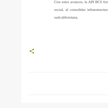
Con estos avances, la API BCS fort
social, al consolidar infraestruct
sudcaliforniana.
C
o
m
e
n