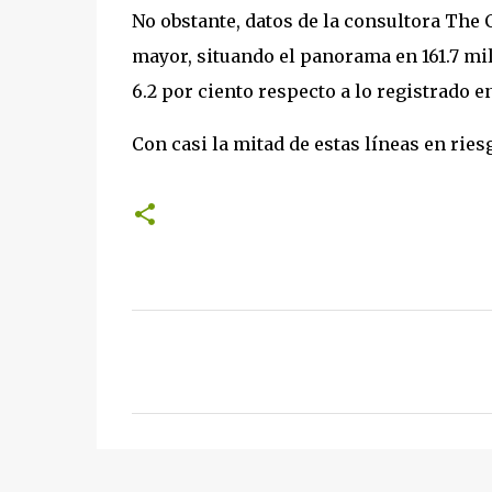
No obstante, datos de la consultora The 
mayor, situando el panorama en 161.7 mil
6.2 por ciento respecto a lo registrado e
Con casi la mitad de estas líneas en ries
C
o
m
e
n