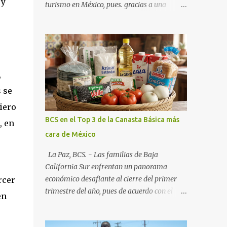
 y
turismo en México, pues. gracias a una
alianza estratégica entre el Gobierno del
Estado, el sector empresarial y los
fideicomisos de promoción, la entidad
proyecta un cierre de año marcado por una
ocupación hotelera robusta, una
,
conectividad aérea en ascenso y una
derrama económica sin precedentes. Las
 se
proyecciones para este periodo vacacional
iero
son optimistas, con un promedio estatal que
BCS en el Top 3 de la Canasta Básica más
, en
supera el 70% . Sin embargo, la sorpresa del
cara de México
año la ha dado el norte del estado. Comondú
encabeza las expectativas con un
La Paz, BCS. - Las familias de Baja
impresionante 89% de ocupación,
California Sur enfrentan un panorama
impulsado por el interés creciente en el
económico desafiante al cierre del primer
rcer
turismo de naturaleza. Le siguen destinos
trimestre del año, pues de acuerdo con el
en
consolidados y emergentes: Los Cabos: 72%
reporte más reciente del programa "Quién
promedio (esperando picos del 79% en Año
es Quién en los Precios" de la PROFECO ,
Nuevo). La Paz: 66%. Loreto: 58%. Mulegé: