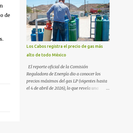
sudcalifornia se consolidó como la tercera
54%. "Estamos viendo un fenómeno de
ún
entidad con el costo de vida más elevado en
diversificación. Ya no solo vienen por el lujo
cuanto a productos de primera necesidad a
to de
de Los Cabos, sino por la aut...
nivel nacional. Los datos correspondientes al
cierre de marzo y la primera semana de
abril revelan que adquirir el paquete de los
s.
24 productos esenciales alcanzó un precio de
Los Cabos registra el precio de gas más
942.50 pesos en la ciudad de La Paz . Este
alto de todo México
monto fue detectado específicamente en el
establecimiento Bodega Aurrera ubicado en
El reporte oficial de la Comisión
el fraccionamiento Camino Real, superando
Reguladora de Energía dio a conocer los
la barrera de los 910 pesos establecida como
precios máximos del gas LP (vigentes hasta
meta por el gobierno federal en el Paquete
el 4 de abril de 2026), lo que revela una
Contra la Inflación y la Carestía (PACIC).
marcada disparidad en los costos del
Dentro del análisis por zonas geográficas, la
combustible a lo largo del territorio
entidad se ubica en la región Centro-Norte ,
nacional. Baja California Sur registra las
que comparte con estados como
tarifas más elevadas del país, contrastando
Aguascaliente...
drásticamente con los precios reportados en
el norte y sur de la República. De acuerdo